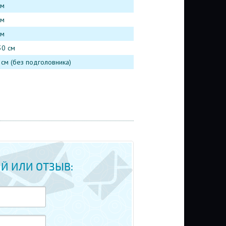
см
см
см
30 см
 см (без подголовника)
Й ИЛИ ОТЗЫВ: