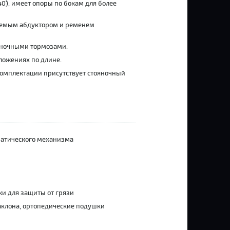
40
˚)
, имеет опоры по бокам для более
маемым абдуктором и ременем
яночными тормозами.
ложениях по длине.
комплектации присутствует стояночный
матического механизма
ки для защиты от грязи
аклона, ортопедические подушки