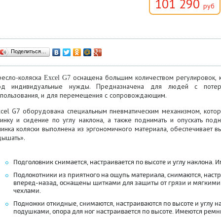
101 290
руб
Поделиться…
ресло-коляска
оснащена большим количеством регулировок, 
Excel G7
од индивидуальные нужды. Предназначена для людей с потере
спользования, и для перемещения с сопровождающим.
xcel G7 оборудована специальным пневматическим механизмом, котор
пинку и сидение по углу наклона, а также поднимать и опускать под
пинка коляски выполнена из эргономичного материала, обеспечивает в
дышать».
Подголовник снимается, настраивается по высоте и углу наклона. 
Подлокотники из приятного на ощупь материала, снимаются, настр
вперед-назад, оснащены щитками для защиты от грязи и мягким
чехлами.
Подножки откидные, снимаются, настраиваются по высоте и углу 
подушками, опора для ног настраивается по высоте. Имеются ремн