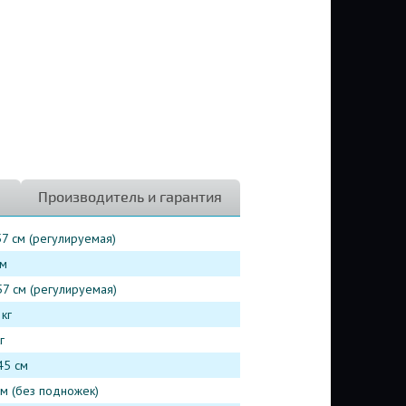
Производитель и гарантия
57 см (регулируемая)
см
57 см (регулируемая)
кг
г
45 см
см (без подножек)