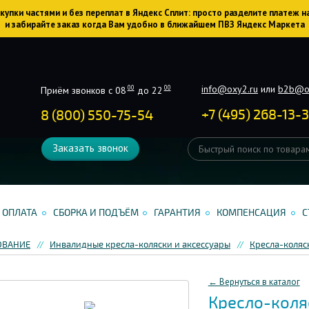
упки частями и без переплат в Яндекс Сплит: просто разделите платеж н
и забирайте заказ когда Вам удобно в ближайшем ПВЗ Яндекс Маркета
info@oxy2.ru
или
b2b@o
00
00
Приём звонков с 08
до 22
+
7
(
495
)
268-13-
8 (800) 550-75-54
Заказать звонок
ОПЛАТА
СБОРКА И ПОДЪЁМ
ГАРАНТИЯ
КОМПЕНСАЦИЯ
С
ОВАНИЕ
Инвалидные кресла-коляски и аксессуары
Кресла-коля
← Вернуться в каталог
Кресло-коля