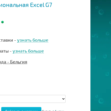
ональная Excel G7
ставки -
узнать больше
латы -
узнать больше
да - Бельгия