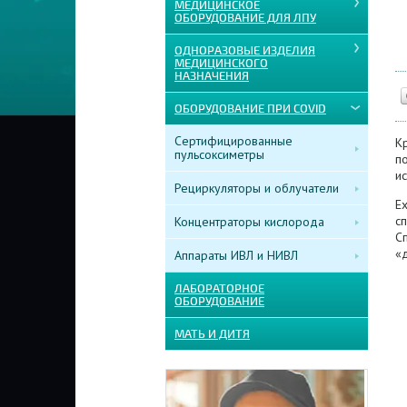
МЕДИЦИНСКОЕ
ОБОРУДОВАНИЕ ДЛЯ ЛПУ
ОДНОРАЗОВЫЕ ИЗДЕЛИЯ
МЕДИЦИНСКОГО
НАЗНАЧЕНИЯ
ОБОРУДОВАНИЕ ПРИ COVID
Сертифицированные
К
пульсоксиметры
п
и
Рециркуляторы и облучатели
E
с
Концентраторы кислорода
С
«
Аппараты ИВЛ и НИВЛ
ЛАБОРАТОРНОЕ
ОБОРУДОВАНИЕ
МАТЬ И ДИТЯ