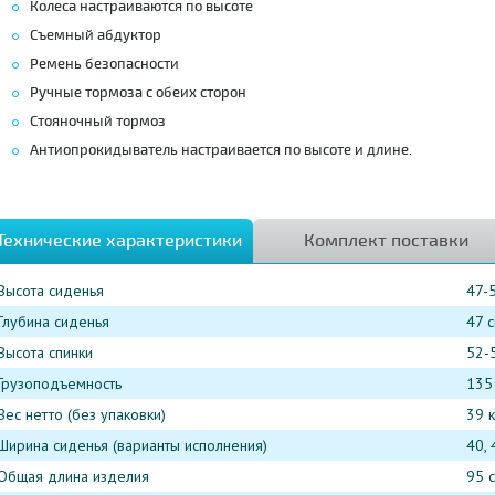
Колеса настраиваются по высоте
Съемный абдуктор
Ремень безопасности
Ручные тормоза с обеих сторон
Стояночный тормоз
Антиопрокидыватель настраивается по высоте и длине.
Технические характеристики
Комплект поставки
Высота сиденья
47-
Глубина сиденья
47 
Высота спинки
52-
Грузоподъемность
135 
Вес нетто (без упаковки)
39 к
Ширина сиденья (варианты исполнения)
40, 
Общая длина изделия
95 