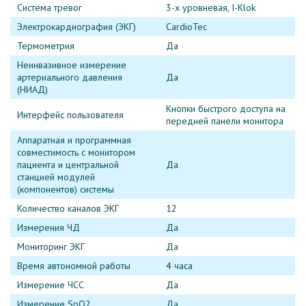
Система тревог
3-х уровневая, I-Klok
Электрокардиография (ЭКГ)
CardioTec
Термометрия
Да
Неинвазивное измерение
артериального давления
Да
(НИАД)
Кнопки быстрого доступа на
Интерфейс пользователя
передней панели монитора
Аппаратная и программная
совместимость с монитором
пациента и центральной
Да
станцией модулей
(компонентов) системы
Количество каналов ЭКГ
12
Измерения ЧД
Да
Мониторинг ЭКГ
Да
Время автономной работы
4 часа
Измерение ЧСС
Да
Измерение SpO2
Да