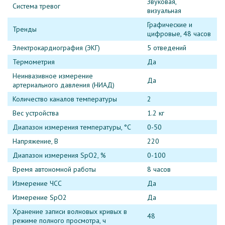
Звуковая,
Система тревог
визуальная
Графические и
Тренды
цифровые, 48 часов
Электрокардиография (ЭКГ)
5 отведений
Термометрия
Да
Неинвазивное измерение
Да
артериального давления (НИАД)
Количество каналов температуры
2
Вес устройства
1.2 кг
Диапазон измерения температуры, °C
0-50
Напряжение, В
220
Диапазон измерения SpO2, %
0-100
Время автономной работы
8 часов
Измерение ЧСС
Да
Измерение SpO2
Да
Хранение записи волновых кривых в
48
режиме полного просмотра, ч