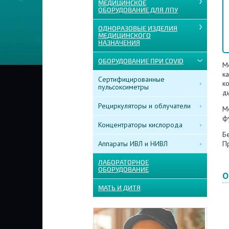
МЕДИЦИНСКОЕ
ОБОРУДОВАНИЕ ДЛЯ ЛПУ
ОДНОРАЗОВЫЕ ИЗДЕЛИЯ
МЕДИЦИНСКОГО
НАЗНАЧЕНИЯ
ОБОРУДОВАНИЕ ПРИ COVID
М
к
Сертифицированные
ко
пульсоксиметры
ды
Рециркуляторы и облучатели
М
фу
Концентраторы кислорода
Бе
Аппараты ИВЛ и НИВЛ
П
ЛАБОРАТОРНОЕ
ОБОРУДОВАНИЕ
О
МАТЬ И ДИТЯ