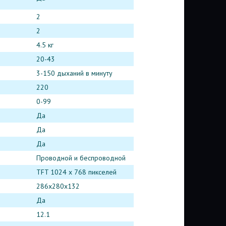
2
2
4.5 кг
20-43
3-150 дыханий в минуту
220
0-99
Да
Да
Да
Проводной и беспроводной
TFT 1024 x 768 пикселей
286x280x132
Да
12.1