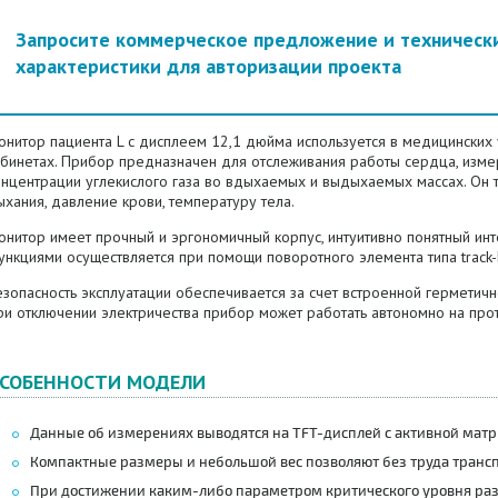
Запросите коммерческое предложение и техническ
характеристики для авторизации проекта
онитор пациента L с дисплеем 12,1 дюйма используется в медицински
абинетах. Прибор предназначен для отслеживания работы сердца, измер
нцентрации углекислого газа во вдыхаемых и выдыхаемых массах. Он т
хания, давление крови, температуру тела.
онитор имеет прочный и эргономичный корпус, интуитивно понятный инт
нкциями осуществляется при помощи поворотного элемента типа track-b
зопасность эксплуатации обеспечивается за счет встроенной герметич
ри отключении электричества прибор может работать автономно на прот
СОБЕННОСТИ МОДЕЛИ
Данные об измерениях выводятся на TFT-дисплей с активной мат
Компактные размеры и небольшой вес позволяют без труда трансп
При достижении каким-либо параметром критического уровня разд