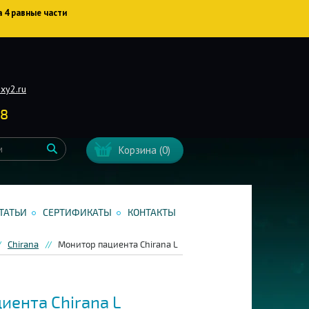
а 4 равные части
xy2.ru
38
Корзина
(0)
ТАТЬИ
СЕРТИФИКАТЫ
КОНТАКТЫ
Chirana
Монитор пациента Chirana L
иента Chirana L