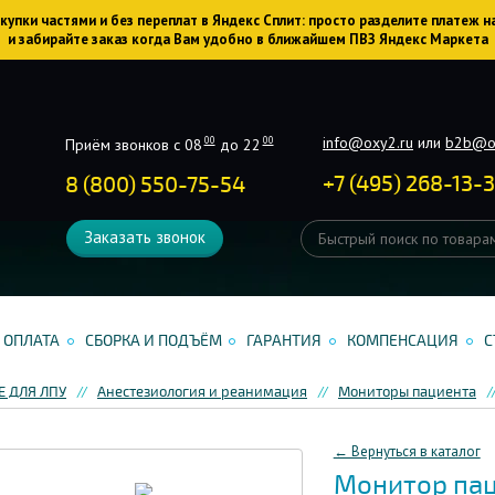
упки частями и без переплат в Яндекс Сплит: просто разделите платеж н
и забирайте заказ когда Вам удобно в ближайшем ПВЗ Яндекс Маркета
info@oxy2.ru
или
b2b@o
00
00
Приём звонков с 08
до 22
+
7
(
495
)
268-13-
8 (800) 550-75-54
Заказать звонок
ОПЛАТА
СБОРКА И ПОДЪЁМ
ГАРАНТИЯ
КОМПЕНСАЦИЯ
С
 ДЛЯ ЛПУ
Анестезиология и реанимация
Мониторы пациента
← Вернуться в каталог
Монитор пац