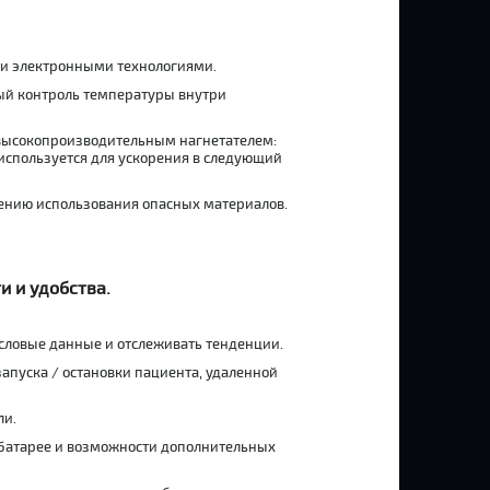
и электронными технологиями.
ый контроль температуры внутри
высокопроизводительным нагнетателем:
используется для ускорения в следующий
щению использования опасных материалов.
и и удобства.
словые данные и отслеживать тенденции.
апуска / остановки пациента, удаленной
ли.
батарее и возможности дополнительных