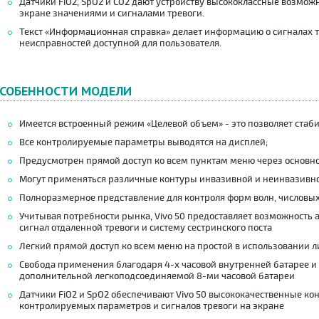
Датчики FiO2, SpO2 и CO2 дают устройству высококлассные возмо
экране значениями и сигналами тревоги.
Текст «Информационная справка» делает информацию о сигналах т
неисправностей доступной для пользователя.
СОБЕННОСТИ МОДЕЛИ
Имеется встроенный режим «Целевой объем» - это позволяет стаб
Все контролируемые параметры выводятся на дисплей;
Предусмотрен прямой доступ ко всем пунктам меню через основно
Могут применяться различные контуры инвазивной и неинвазивно
Полноразмерное представление для контроля форм волн, числовы
Учитывая потребности рынка, Vivo 50 предоставляет возможность 
сигнал отдаленной тревоги и систему сестринского поста
Легкий прямой доступ ко всем меню на простой в использовании 
Свобода применения благодаря 4-х часовой внутренней батарее и
дополнительной легкоподсоединяемой 8-ми часовой батареи
Датчики FiO2 и SpO2 обеспечивают Vivo 50 высококачественные к
контролируемых параметров и сигналов тревоги на экране