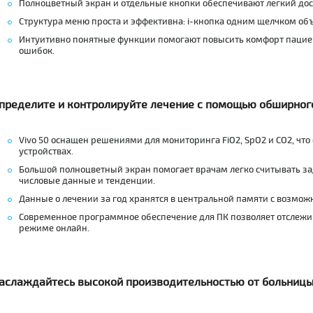
Полноцветный экран и отдельные кнопки обеспечивают легкий дос
Структура меню проста и эффективна: i-кнопка одним щелчком объ
Интуитивно понятные функции помогают повысить комфорт пациен
ошибок.
пределите и контролируйте лечение с помощью обширног
Vivo 50 оснащен решениями для мониторинга FiO2, SpO2 и CO2, чт
устройствах.
Большой полноцветный экран помогает врачам легко считывать з
числовые данные и тенденции.
Данные о лечении за год хранятся в центральной памяти с возмож
Современное программное обеспечение для ПК позволяет отслежив
режиме онлайн.
аслаждайтесь высокой производительностью от больницы