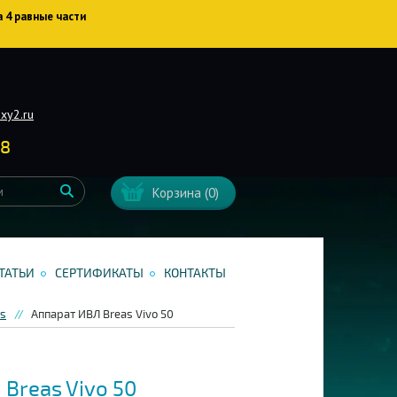
а 4 равные части
xy2.ru
38
Корзина
(0)
ТАТЬИ
СЕРТИФИКАТЫ
КОНТАКТЫ
as
Аппарат ИВЛ Breas Vivo 50
Breas Vivo 50