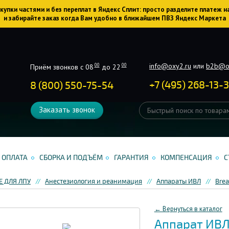
упки частями и без переплат в Яндекс Сплит: просто разделите платеж н
и забирайте заказ когда Вам удобно в ближайшем ПВЗ Яндекс Маркета
info@oxy2.ru
или
b2b@o
00
00
Приём звонков с 08
до 22
+
7
(
495
)
268-13-
8 (800) 550-75-54
Заказать звонок
ОПЛАТА
СБОРКА И ПОДЪЁМ
ГАРАНТИЯ
КОМПЕНСАЦИЯ
С
 ДЛЯ ЛПУ
Анестезиология и реанимация
Аппараты ИВЛ
Bre
← Вернуться в каталог
Аппарат ИВЛ 