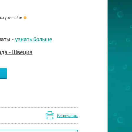
оки уточняйте
латы -
узнать больше
нда - Швеция
Распечатать