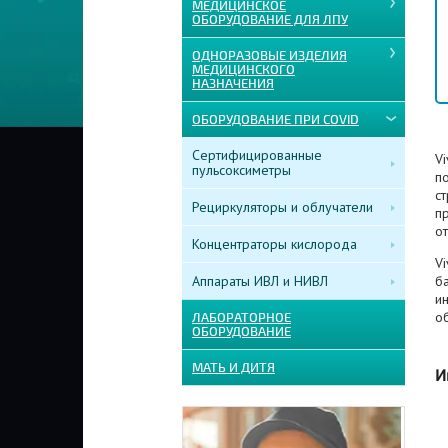
МЕДИЦИНСКОЕ
ОБОРУДОВАНИЕ ДЛЯ ЛПУ
ОДНОРАЗОВЫЕ ИЗДЕЛИЯ
МЕДИЦИНСКОГО
НАЗНАЧЕНИЯ
ОБОРУДОВАНИЕ ПРИ COVID
Сертифицированные
Vi
пульсоксиметры
п
с
Рециркуляторы и облучатели
п
от
Концентраторы кислорода
V
Аппараты ИВЛ и НИВЛ
б
и
об
ЛАБОРАТОРНОЕ
ОБОРУДОВАНИЕ
МАТЬ И ДИТЯ
И