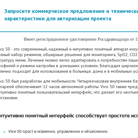
Запросите коммерческое предложение и техническ
характеристики для авторизации проекта
Имеет регистрационное удостоверение Росздравнадзора от 
vo 50 - это современный, надежный и интуитивно понятный аппарат иску
олный набор режимов, обширные решения для мониторинга, SpO2, CO2 и
труктуру меню.
Лечение можно легко адаптировать к потребностям пац
рофилей и режима настройки в домашних условиях.
Благодаря широкому
лично подходит для использования в больнице, дома и в мобильных ус
ivo 50 был разработан для мобильности.
Четырехчасовая внутренняя бат
атареей обеспечивает 12 часов автономной работы.
Vivo 50 также пред
нтуитивно понятный пользовательский интерфейс, что делает его неот
становки.
нтуитивно понятный интерфейс способствует простоте исп
Vivo 50 прост в освоении, управлении и объяснении.