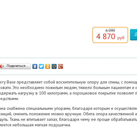
6 090
4 870
руб
Поделиться…
arry Base представляет собой восхитительную опору для спины, с помо
ровати. Это необходимо пожилым людям, тяжело больным пациентам и и
ыдержать нагрузку в 100 килограмм, а порошковое покрытие позволи
редствами.
ама снабжена специальными упорами, благодаря которым и осуществляе
зиций, сменить положение можно вручную. Обита опора качественной и
щупь. Ткань не впитывает запах, благодаря чему ее проще обрабатыват
меется небольшая мягкая подушечка.