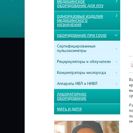
МЕДИЦИНСКОЕ
ОБОРУДОВАНИЕ ДЛЯ ЛПУ
ОДНОРАЗОВЫЕ ИЗДЕЛИЯ
МЕДИЦИНСКОГО
НАЗНАЧЕНИЯ
ОБОРУДОВАНИЕ ПРИ COVID
Сертифицированные
пульсоксиметры
Рециркуляторы и облучатели
Концентраторы кислорода
B
Аппараты ИВЛ и НИВЛ
к
в
ЛАБОРАТОРНОЕ
с
ОБОРУДОВАНИЕ
Р
МАТЬ И ДИТЯ
по
о
и