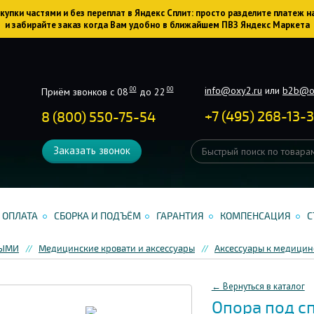
упки частями и без переплат в Яндекс Сплит: просто разделите платеж н
и забирайте заказ когда Вам удобно в ближайшем ПВЗ Яндекс Маркета
info@oxy2.ru
или
b2b@o
00
00
Приём звонков с 08
до 22
+
7
(
495
)
268-13-
8 (800) 550-75-54
Заказать звонок
ОПЛАТА
СБОРКА И ПОДЪЁМ
ГАРАНТИЯ
КОМПЕНСАЦИЯ
С
НЫМИ
Медицинские кровати и аксессуары
Аксессуары к медицин
← Вернуться в каталог
Опора под с