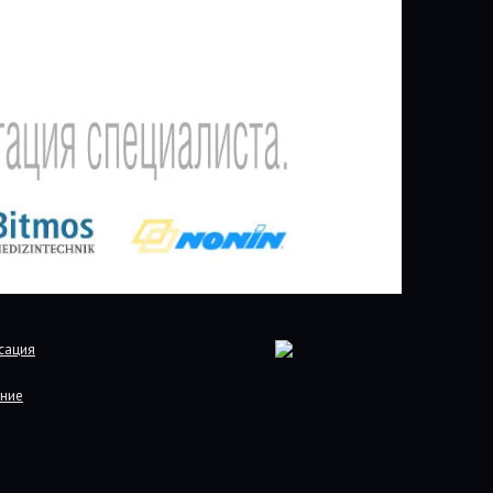
сация
ние