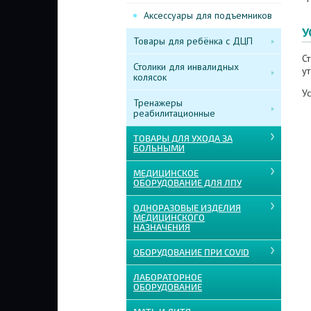
Аксессуары для подъемников
У
Товары для ребёнка с ДЦП
С
Столики для инвалидных
у
колясок
Ус
Тренажеры
реабилитационные
ТОВАРЫ ДЛЯ УХОДА ЗА
БОЛЬНЫМИ
МЕДИЦИНСКОЕ
ОБОРУДОВАНИЕ ДЛЯ ЛПУ
ОДНОРАЗОВЫЕ ИЗДЕЛИЯ
МЕДИЦИНСКОГО
НАЗНАЧЕНИЯ
ОБОРУДОВАНИЕ ПРИ COVID
ЛАБОРАТОРНОЕ
ОБОРУДОВАНИЕ