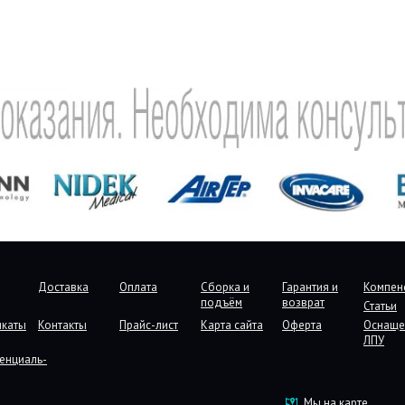
Доставка
Оплата
Сборка и
Гарантия и
Компен
подъём
возврат
Статьи
икаты
Контакты
Прайс-лист
Карта сайта
Оферта
Оснаще
ЛПУ
енциаль-
Мы на карте