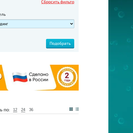
Сбросить фильтр
ель
ь по:
12
24
36