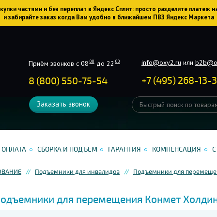
упки частями и без переплат в Яндекс Сплит: просто разделите платеж н
и забирайте заказ когда Вам удобно в ближайшем ПВЗ Яндекс Маркета
info@oxy2.ru
или
b2b@o
00
00
Приём звонков с 08
до 22
+
7
(
495
)
268-13-
8 (800) 550-75-54
Заказать звонок
ОПЛАТА
СБОРКА И ПОДЪЁМ
ГАРАНТИЯ
КОМПЕНСАЦИЯ
С
ОВАНИЕ
Подъемники для инвалидов
Подъемники для перемеще
одъемники для перемещения Конмет Холди