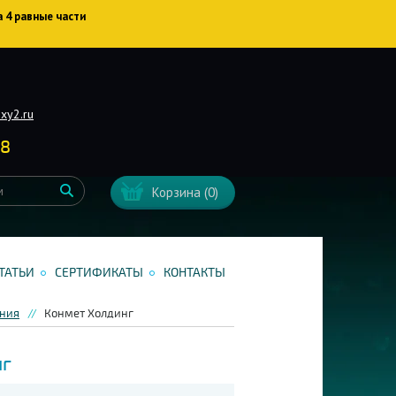
а 4 равные части
xy2.ru
38
Корзина
(0)
ТАТЬИ
СЕРТИФИКАТЫ
КОНТАКТЫ
ния
Конмет Холдинг
нг