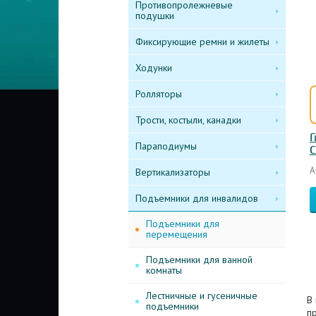
Противопролежневые
подушки
Фиксирующие ремни и жилеты
Ходунки
Ролляторы
Трости, костыли, канадки
Г
Параподиумы
С
А
Вертикализаторы
Подъемники для инвалидов
Подъемники для
перемещения
Подъемники для ванной
комнаты
Лестничные и гусеничные
В
подъемники
п