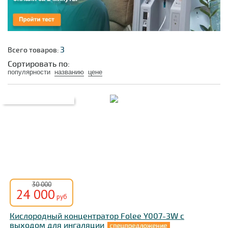
3
Всего товаров:
Сортировать по:
популярности
названию
цене
30 000
24 000
руб
Кислородный концентратор Folee Y007-3W с
выходом для ингаляции