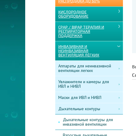
РАСПРОДАЖА ДО 60%
КИСЛОРОДНОЕ
ОБОРУДОВАНИЕ
CPAP / BIPAP ТЕРАПИЯ И
РЕСПИРАТОРНАЯ
ПОДДЕРЖКА
ИНВАЗИВНАЯ И
НЕИНВАЗИВНАЯ
ВЕНТИЛЯЦИЯ ЛЁГКИХ
Аппараты для неинвазивной
В
вентиляции легких
С
Увлажнители и камеры для
ИВЛ и НИВЛ
Маски для ИВЛ и НИВЛ
Дыхательные контуры
Дыхательные контуры для
инвазивной вентиляции
Взрослые дыхательные