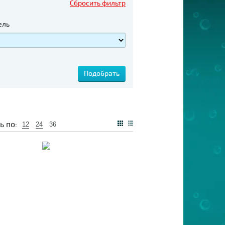
Сбросить фильтр
ель
ь по:
12
24
36