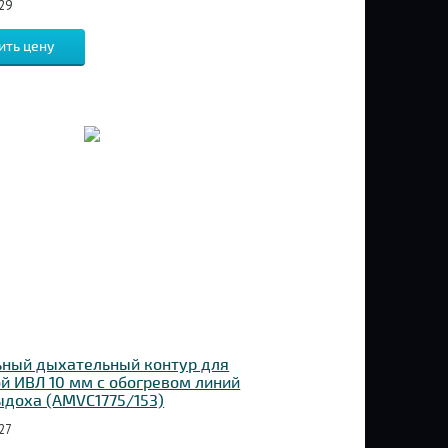
29
ить цену
ьный дыхательный контур для
й ИВЛ 10 мм с обогревом линий
ыдоха (AMVC1775/153)
27