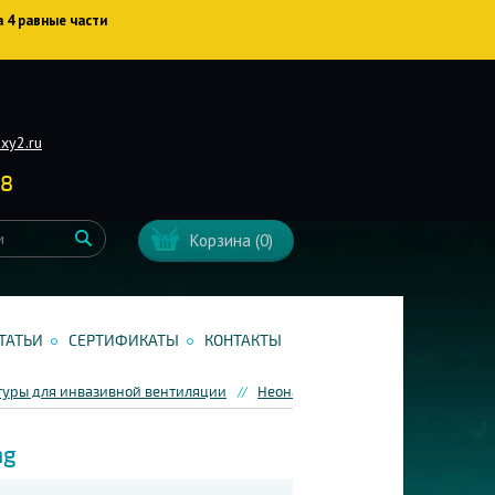
а 4 равные части
xy2.ru
38
Корзина
(0)
ТАТЬИ
СЕРТИФИКАТЫ
КОНТАКТЫ
туры для инвазивной вентиляции
Неонатальные дыхательные конту
ng