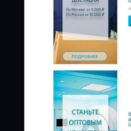
(
А
ПОДРОБНЕЕ
Н
а
(