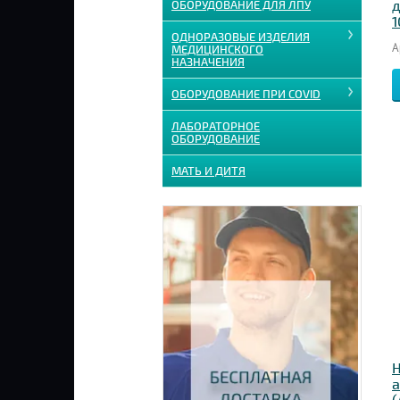
д
ОБОРУДОВАНИЕ ДЛЯ ЛПУ
1
ОДНОРАЗОВЫЕ ИЗДЕЛИЯ
А
МЕДИЦИНСКОГО
НАЗНАЧЕНИЯ
ОБОРУДОВАНИЕ ПРИ COVID
ЛАБОРАТОРНОЕ
ОБОРУДОВАНИЕ
МАТЬ И ДИТЯ
Н
а