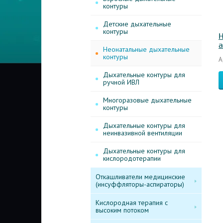
контуры
Детские дыхательные
контуры
Н
а
Неонатальные дыхательные
контуры
А
Дыхательные контуры для
ручной ИВЛ
Многоразовые дыхательные
контуры
Дыхательные контуры для
неинвазивной вентиляции
Дыхательные контуры для
кислородотерапии
Откашливатели медицинские
(инсуффляторы-аспираторы)
Кислородная терапия с
высоким потоком