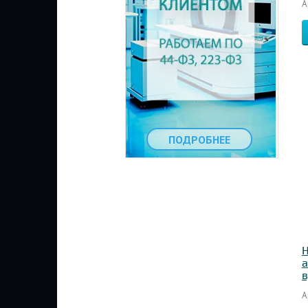
А
ПОДРОБНЕЕ
Н
а
в
А