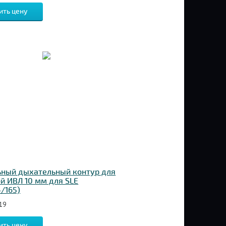
ить цену
ьный дыхательный контур для
й ИВЛ 10 мм для SLE
/165)
19
ить цену