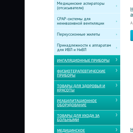
Медицинские аспираторы
(отсасыватели)
Н
а
CPAP-системы для
неинвазивной вентиляции
А
Перкуссионные жилеты
Принадлежности к аппаратам
для ИВЛ и НиВЛ
ИНГАЛЯЦИОННЫЕ ПРИБОРЫ
ФИЗИОТЕРАПЕВТИЧЕСКИЕ
ПРИБОРЫ
ТОВАРЫ ДЛЯ ЗДОРОВЬЯ И
КРАСОТЫ
РЕАБИЛИТАЦИОННОЕ
ОБОРУДОВАНИЕ
ТОВАРЫ ДЛЯ УХОДА ЗА
БОЛЬНЫМИ
Н
МЕДИЦИНСКОЕ