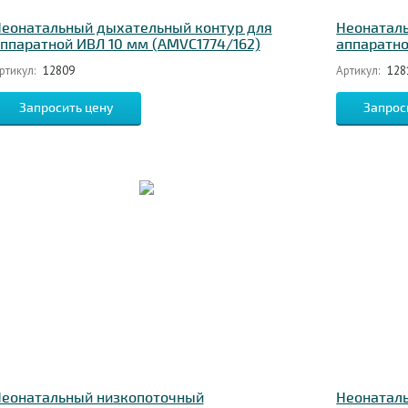
еонатальный дыхательный контур для
Неонатал
ппаратной ИВЛ 10 мм (AMVC1774/162)
аппаратно
ртикул:
12809
Артикул:
128
Запросить цену
Запрос
еонатальный низкопоточный
Неонатал