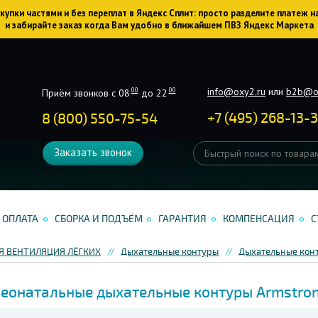
упки частями и без переплат в Яндекс Сплит: просто разделите платеж н
и забирайте заказ когда Вам удобно в ближайшем ПВЗ Яндекс Маркета
info@oxy2.ru
или
b2b@o
00
00
Приём звонков с 08
до 22
+
7
(
495
)
268-13-
8 (800) 550-75-54
Заказать звонок
ОПЛАТА
СБОРКА И ПОДЪЁМ
ГАРАНТИЯ
КОМПЕНСАЦИЯ
С
Я ВЕНТИЛЯЦИЯ ЛЁГКИХ
Дыхательные контуры
Дыхательные кон
еонатальные дыхательные контуры Armstro