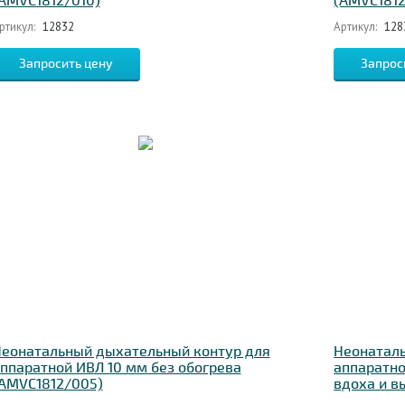
AMVC1812/010)
(AMVC1812
ртикул:
12832
Артикул:
128
Запросить цену
Запрос
еонатальный дыхательный контур для
Неонатал
ппаратной ИВЛ 10 мм без обогрева
аппаратно
AMVC1812/005)
вдоха и в