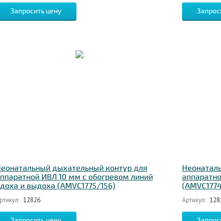
Запросить цену
Запрос
еонатальный дыхательный контур для
Неонатал
ппаратной ИВЛ 10 мм с обогревом линий
аппаратно
доха и выдоха (AMVC1775/156)
(AMVC1774
ртикул:
12826
Артикул:
128
Запросить цену
Запрос