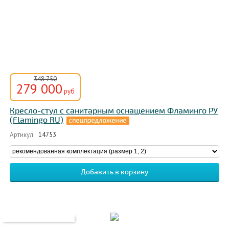
348 750
279 000
руб
Кресло-стул с санитарным оснащением Фламинго РУ
(Flamingo RU)
Артикул:
14753