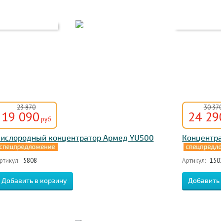
23 870
30 37
19 090
24 29
руб
ислородный концентратор Армед YU500
Концентр
ртикул:
5808
Артикул:
150