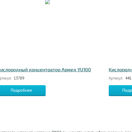
ислородный концентратор Армед YU100
Кислородн
ртикул:
13789
Артикул:
441
Подробнее
Подр