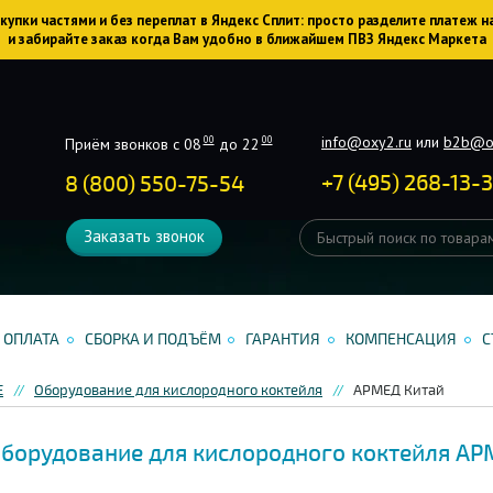
упки частями и без переплат в Яндекс Сплит: просто разделите платеж н
и забирайте заказ когда Вам удобно в ближайшем ПВЗ Яндекс Маркета
info@oxy2.ru
или
b2b@o
00
00
Приём звонков с 08
до 22
+
7
(
495
)
268-13-
8 (800) 550-75-54
Заказать звонок
ОПЛАТА
СБОРКА И ПОДЪЁМ
ГАРАНТИЯ
КОМПЕНСАЦИЯ
С
Е
Оборудование для кислородного коктейля
АРМЕД Китай
борудование для кислородного коктейля АР