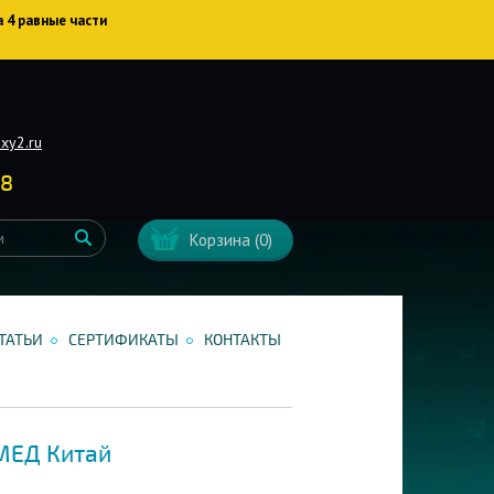
а 4 равные части
xy2.ru
38
Корзина
(0)
ТАТЬИ
СЕРТИФИКАТЫ
КОНТАКТЫ
МЕД Китай