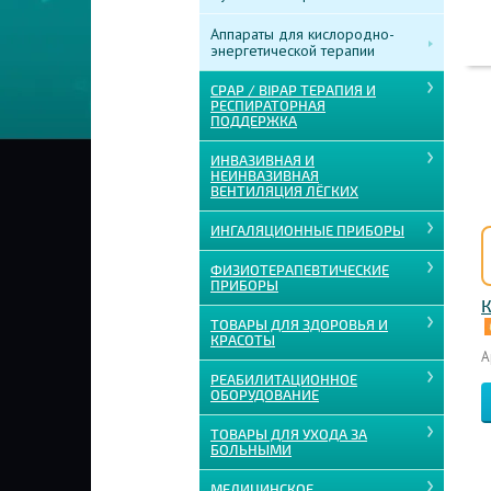
Аппараты для кислородно-
энергетической терапии
CPAP / BIPAP ТЕРАПИЯ И
РЕСПИРАТОРНАЯ
ПОДДЕРЖКА
ИНВАЗИВНАЯ И
НЕИНВАЗИВНАЯ
ВЕНТИЛЯЦИЯ ЛЁГКИХ
ИНГАЛЯЦИОННЫЕ ПРИБОРЫ
ФИЗИОТЕРАПЕВТИЧЕСКИЕ
ПРИБОРЫ
К
ТОВАРЫ ДЛЯ ЗДОРОВЬЯ И
КРАСОТЫ
А
РЕАБИЛИТАЦИОННОЕ
ОБОРУДОВАНИЕ
ТОВАРЫ ДЛЯ УХОДА ЗА
БОЛЬНЫМИ
МЕДИЦИНСКОЕ