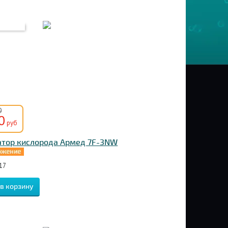
0
0
руб
атор кислорода Армед 7F-3NW
17