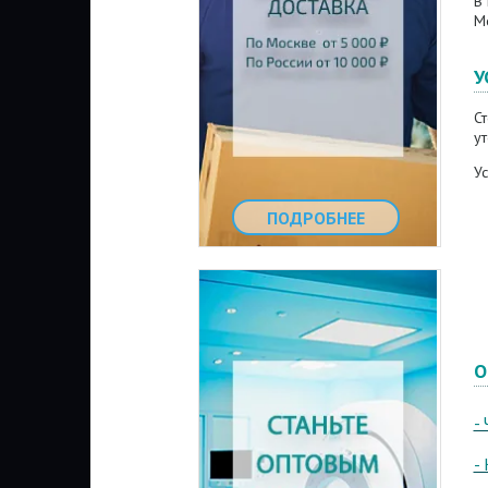
В
М
У
С
у
Ус
ПОДРОБНЕЕ
О
-
-