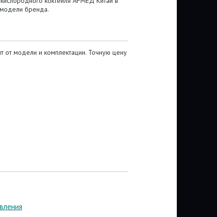
 кислородного коктейля АРМЕД Китай в
 модели бренда.
т от модели и комплектации. Точную цену
вления