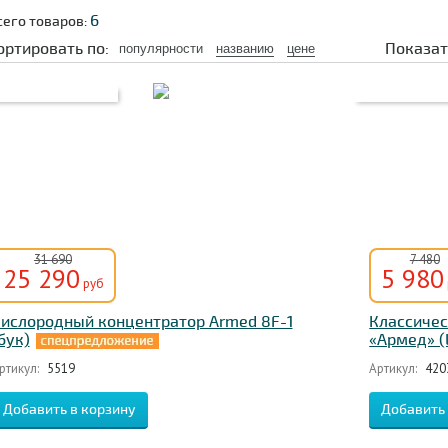
6
сего товаров:
ортировать по:
Показат
популярности
названию
цене
31 690
7 480
25 290
5 980
руб
ислородный концентратор Armed 8F-1
Классичес
бук)
«Армед» (
ртикул:
5519
Артикул:
420