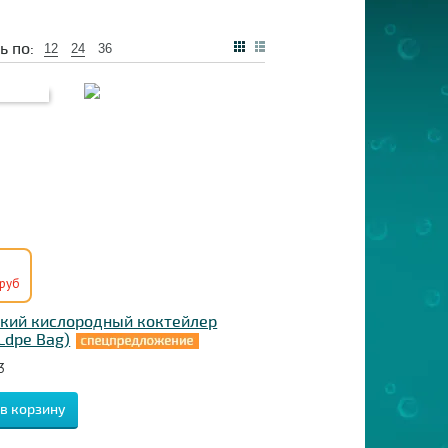
ь по:
12
24
36
руб
кий кислородный коктейлер
Ldpe Bag)
3