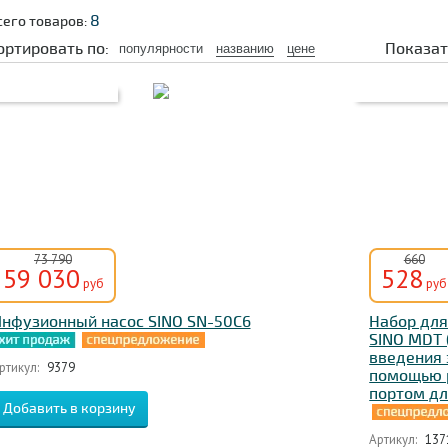
8
сего товаров:
ортировать по:
Показат
популярности
названию
цене
73 790
660
59 030
528
руб
руб
нфузионный насос SINO SN-50C6
Набор для
SINO МDТ 
введения 
ртикул:
9379
помощью р
портом дл
Артикул:
137