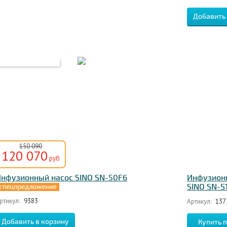
150 090
120 070
руб
нфузионный насос SINO SN-50F6
Инфузионн
SINO SN-S
ртикул:
9383
Артикул:
137