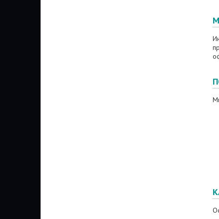
М
И
п
о
П
М
К
Оф