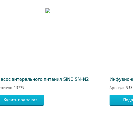
асос энтерального питания SINO SN-N2
Инфузионн
ртикул:
13729
Артикул:
938
Подр