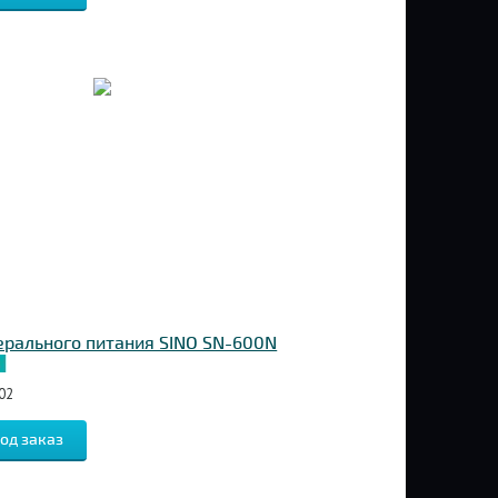
ерального питания SINO SN-600N
02