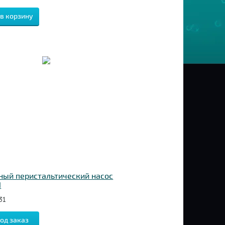
ый перистальтический насос
1
31