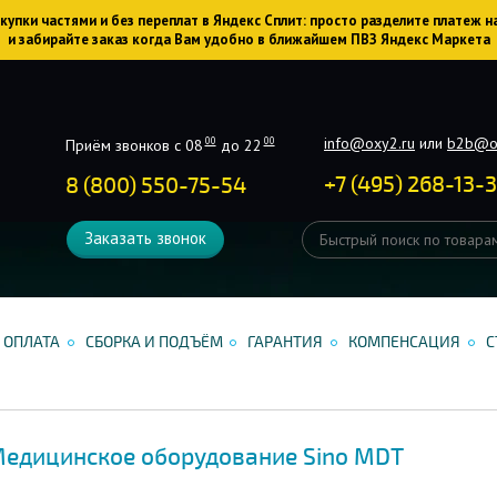
упки частями и без переплат в Яндекс Сплит: просто разделите платеж н
и забирайте заказ когда Вам удобно в ближайшем ПВЗ Яндекс Маркета
info@oxy2.ru
или
b2b@o
00
00
Приём звонков с 08
до 22
+
7
(
495
)
268-13-
8 (800) 550-75-54
Заказать звонок
ОПЛАТА
СБОРКА И ПОДЪЁМ
ГАРАНТИЯ
КОМПЕНСАЦИЯ
С
едицинское оборудование Sino MDT