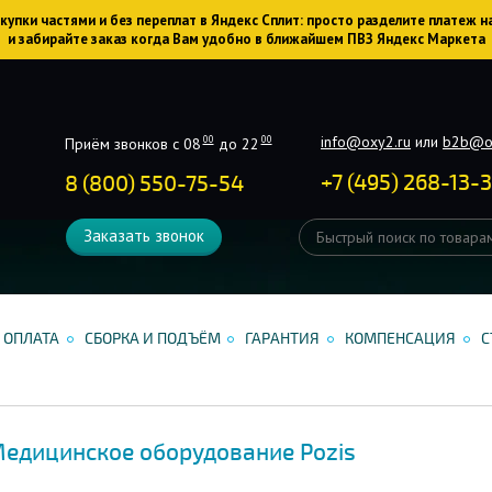
упки частями и без переплат в Яндекс Сплит: просто разделите платеж н
и забирайте заказ когда Вам удобно в ближайшем ПВЗ Яндекс Маркета
info@oxy2.ru
или
b2b@o
00
00
Приём звонков с 08
до 22
+
7
(
495
)
268-13-
8 (800) 550-75-54
Заказать звонок
ОПЛАТА
СБОРКА И ПОДЪЁМ
ГАРАНТИЯ
КОМПЕНСАЦИЯ
С
едицинское оборудование Pozis