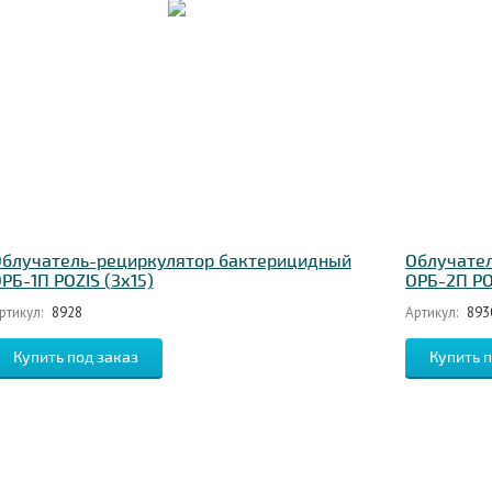
блучатель-рециркулятор бактерицидный
Облучате
РБ-1П POZIS (3х15)
ОРБ-2П PO
ртикул:
8928
Артикул:
893