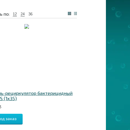
ь по:
12
24
36
ль-рециркулятор бактерицидный
S (1х35)
5