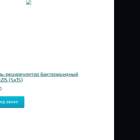
ль-рециркулятор бактерицидный
ZIS (5х15)
0