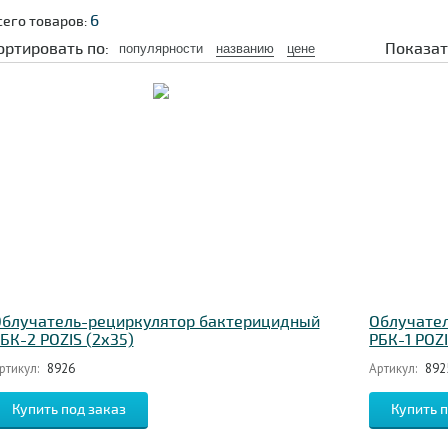
6
сего товаров:
ортировать по:
Показат
популярности
названию
цене
блучатель-рециркулятор бактерицидный
Облучате
БК-2 POZIS (2х35)
РБК-1 POZI
ртикул:
8926
Артикул:
892