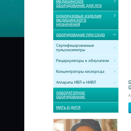
МЕДИЦИНСКОЕ
ОБОРУДОВАНИЕ ДЛЯ ЛПУ
ОДНОРАЗОВЫЕ ИЗДЕЛИЯ
МЕДИЦИНСКОГО
НАЗНАЧЕНИЯ
ОБОРУДОВАНИЕ ПРИ COVID
Сертифицированные
пульсоксиметры
Рециркуляторы и облучатели
Концентраторы кислорода
О
Аппараты ИВЛ и НИВЛ
О
ЛАБОРАТОРНОЕ
А
ОБОРУДОВАНИЕ
МАТЬ И ДИТЯ