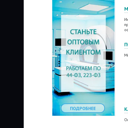
М
И
п
о
П
М
ПОДРОБНЕЕ
К
Оф