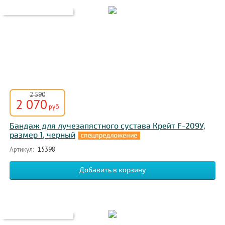
2 590
2 070
руб
Бандаж для лучезапястного сустава Крейт F-209У,
размер 1, черный
Артикул:
15398