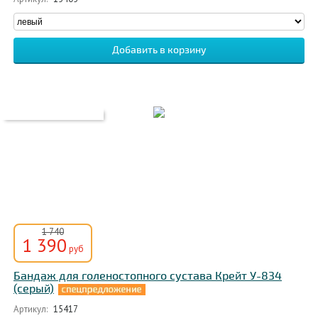
1 740
1 390
руб
Бандаж для голеностопного сустава Крейт У-834
(серый)
Артикул:
15417