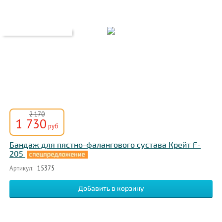
2 170
1 730
руб
Бандаж для пястно-фалангового сустава Крейт F-
205
Артикул:
15375