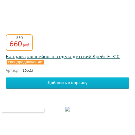
830
660
руб
Бандаж для шейного отдела детский Крейт F-310
Артикул:
15323