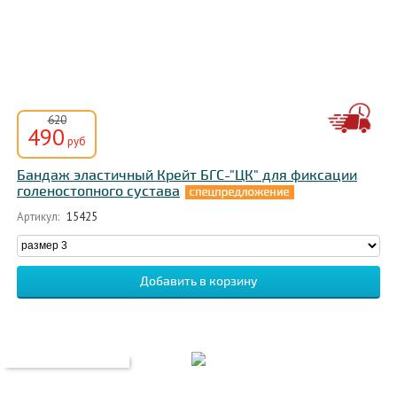
620
490
руб
Бандаж эластичный Крейт БГС-"ЦК" для фиксации
голеностопного сустава
Артикул:
15425