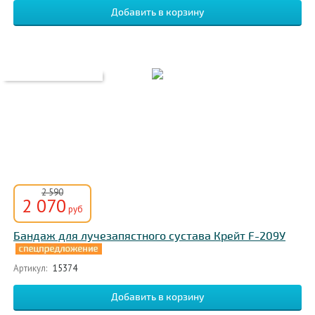
2 590
2 070
руб
Бандаж для лучезапястного сустава Крейт F-209У
Артикул:
15374