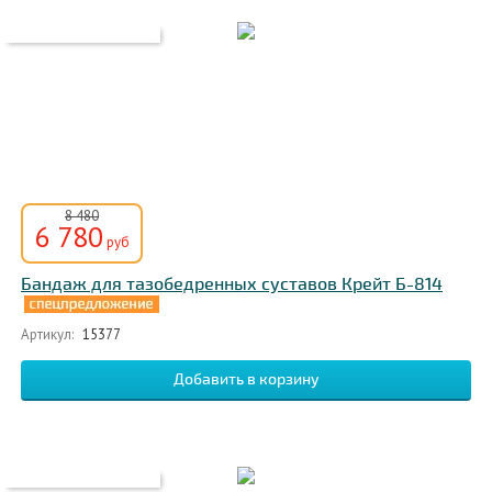
8 480
6 780
руб
Бандаж для тазобедренных суставов Крейт Б-814
Артикул:
15377