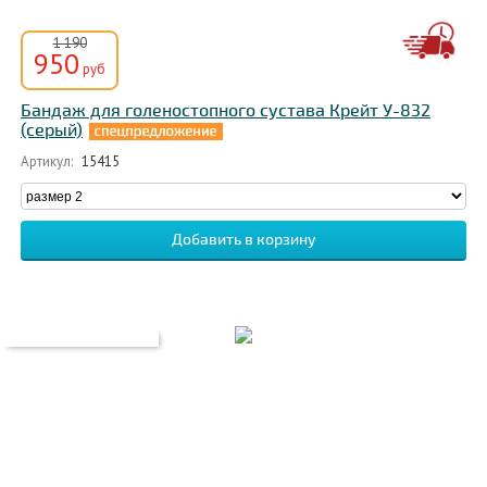
1 190
950
руб
Бандаж для голеностопного сустава Крейт У-832
(серый)
Артикул:
15415