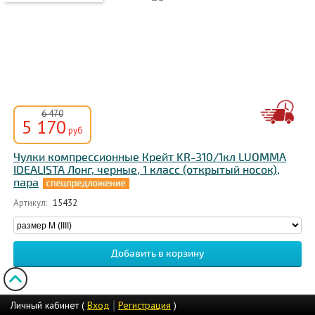
6 470
5 170
руб
Чулки компрессионные Крейт KR-310/1кл LUOMMA
IDEALISTA Лонг, черные, 1 класс (открытый носок),
пара
Артикул:
15432
Личный кабинет (
Вход
Регистрация
)