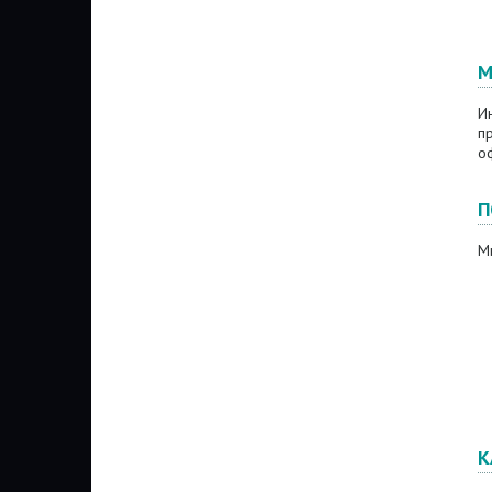
М
И
п
о
П
М
К