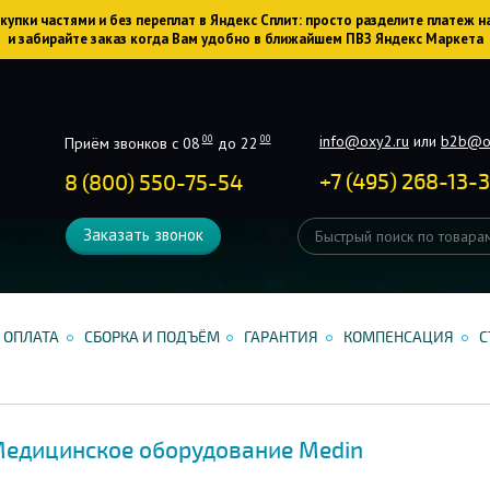
упки частями и без переплат в Яндекс Сплит: просто разделите платеж н
и забирайте заказ когда Вам удобно в ближайшем ПВЗ Яндекс Маркета
info@oxy2.ru
или
b2b@o
00
00
Приём звонков с 08
до 22
+
7
(
495
)
268-13-
8 (800) 550-75-54
Заказать звонок
ОПЛАТА
СБОРКА И ПОДЪЁМ
ГАРАНТИЯ
КОМПЕНСАЦИЯ
С
едицинское оборудование Medin