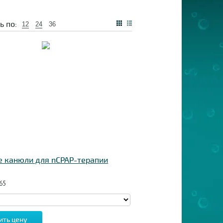
ь по:
12
24
36
 канюли для nCPAP-терапии
65
ить цену