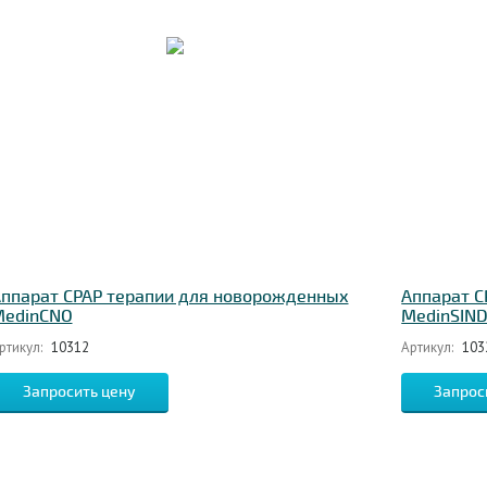
ппарат CPAP терапии для новорожденных
Аппарат C
edinCNO
MedinSIND
ртикул:
10312
Артикул:
103
Запросить цену
Запрос