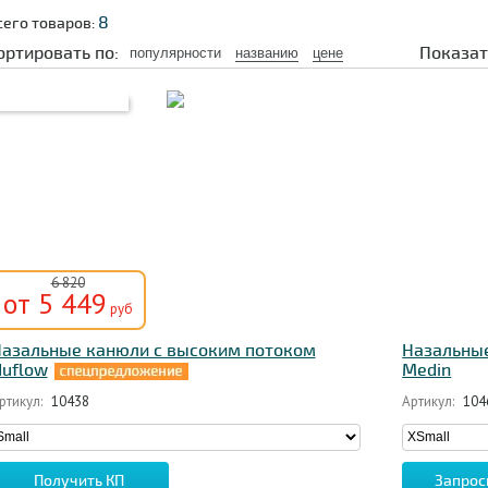
8
сего товаров:
ортировать по:
Показат
популярности
названию
цене
6 820
от 5 449
руб
азальные канюли с высоким потоком
Назальные
uflow
Medin
ртикул:
10438
Артикул:
104
Получить КП
Запрос