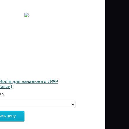
edin для назального CPAP
ьные)
50
ить цену