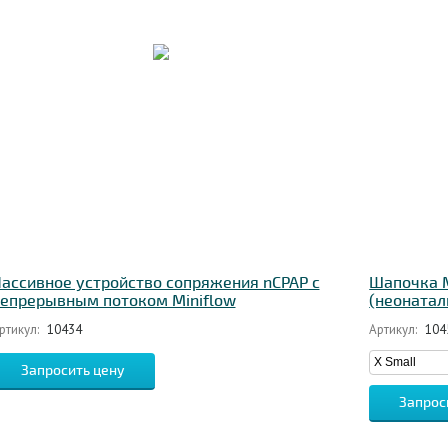
ассивное устройство сопряжения nCPAP с
Шапочка M
епрерывным потоком Miniflow
(неонатал
ртикул:
10434
Артикул:
104
Запросить цену
Запрос