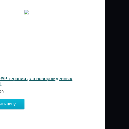
PAP терапии для новорожденных
I
20
ить цену