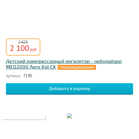
2 625
2 100
руб
Детский компрессорный ингалятор - небулайзер
MED2000 Aero Kid CX
Артикул:
7190