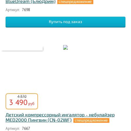
BlueDream (БлюДрим)
Артикул:
7698
4 370
3 490
руб
Детский компрессорный ингалятор - небулайзер
MED2000 Пингвин (CN-02WF)
Артикул:
7667