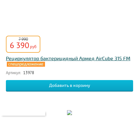
7 990
6 390
руб
Рециркулятор бактерицидный Армед AirCube 315 FM
Артикул:
13978