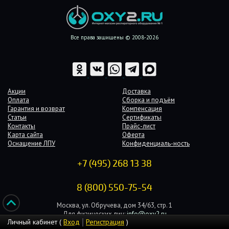
Все права защищены © 2008-2026
Акции
Доставка
Оплата
Сборка и подъём
Гарантия и возврат
Компенсация
Статьи
Сертификаты
Контакты
Прайс-лист
Карта сайта
Оферта
Оснащение ЛПУ
Конфиденциаль-ность
+7 (495) 268 13 38
8 (800) 550-75-54
Москва, ул. Обручева, дом 34/63, стр. 1
Для физических лиц:
info@oxy2.ru
Личный кабинет (
Вход
Регистрация
)
Для юридических лиц:
b2b@oxy2.ru