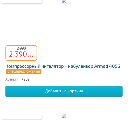
2 990
2 390
руб
Компрессорный ингалятор - небулайзер Armed 405Б
Артикул:
7202