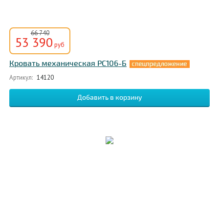
66 740
53 390
руб
Кровать механическая РС106-Б
Артикул:
14120