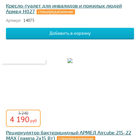
Кресло-туалет для инвалидов и пожилых людей
Армед H027
Артикул:
14075
5 240
4 190
руб
Рециркулятор бактерицидный АРМЕД Aircube 215-22
MAX (лампа 2х15 Вт)