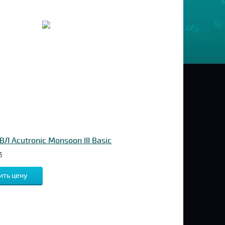
Л Acutronic Monsoon III Basic
5
ить цену