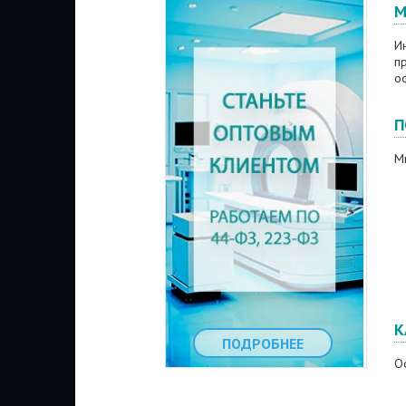
М
И
п
о
П
М
К
ПОДРОБНЕЕ
Оф