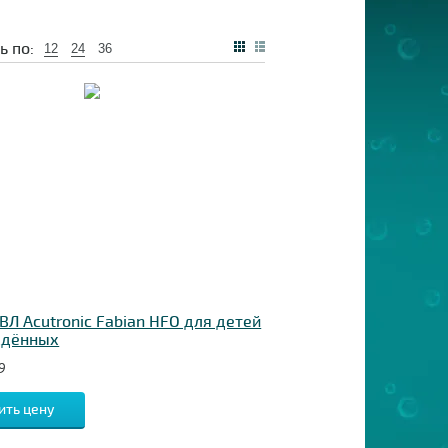
ь по:
12
24
36
ВЛ Acutronic Fabian HFO для детей
ждённых
9
ить цену