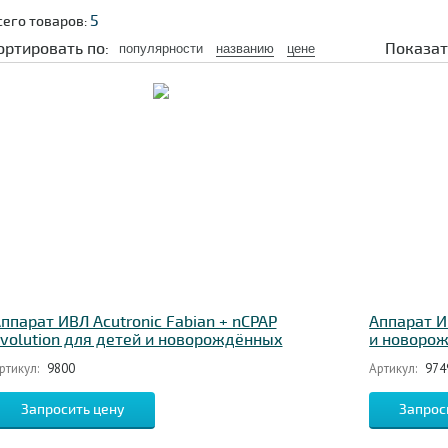
5
сего товаров:
ортировать по:
Показат
популярности
названию
цене
ппарат ИВЛ Acutronic Fabian + nCPAP
Аппарат И
volution для детей и новорождённых
и новоро
ртикул:
9800
Артикул:
974
Запросить цену
Запрос