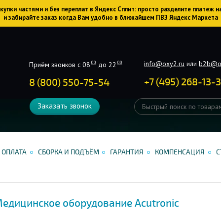
упки частями и без переплат в Яндекс Сплит: просто разделите платеж н
и забирайте заказ когда Вам удобно в ближайшем ПВЗ Яндекс Маркета
info@oxy2.ru
или
b2b@o
00
00
Приём звонков с 08
до 22
+
7
(
495
)
268-13-
8 (800) 550-75-54
Заказать звонок
ОПЛАТА
СБОРКА И ПОДЪЁМ
ГАРАНТИЯ
КОМПЕНСАЦИЯ
С
едицинское оборудование Acutronic