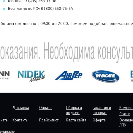
Москва: +7 (495) 268-13-38
Бесплатно по РФ: 8 (800) 550-75-54
аботаем ежедневно с 09:00 до 20:00. Поможем подобрать оптимальное
Доставка
Оплата
Сборка и
Гарантия и
Компен
подъём
возврат
Статьи
икаты
Контакты
Прайс-лист
Карта сайта
Оферта
Оснаще
ЛПУ
енциаль-