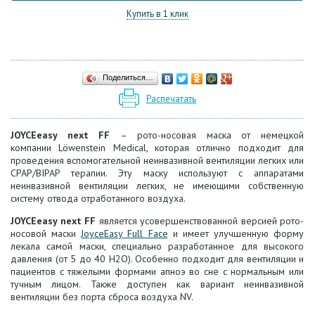
Купить в 1 клик
Поделиться…
Распечатать
JOYCEeasy next FF
– рото-носовая маска от немецкой
компании Löwenstein Medical
, которая отлично подходит для
проведения вспомогательной неинвазивной вентиляции легких или
CPAP/BIPAP терапии. Эту маску и
спользуют с аппаратами
неинвазивной вентиляции легких
, не имеющими собственную
систему отвода отработанного воздуха.
JOYCEeasy next FF
является усовершенствованной версией рото-
носовой маски
JoyceEasy Full Face
и имеет улучшенную форму
лекала самой маски, специально разработанное для высокого
давления (от 5 до 40 H2O). Особенно подходит для вентиляции и
пациентов с тяжелыми формами апноэ во сне с нормальным или
тучным лицом. Также доступен как вариант неинвазивной
вентиляции без порта сброса воздуха NV.