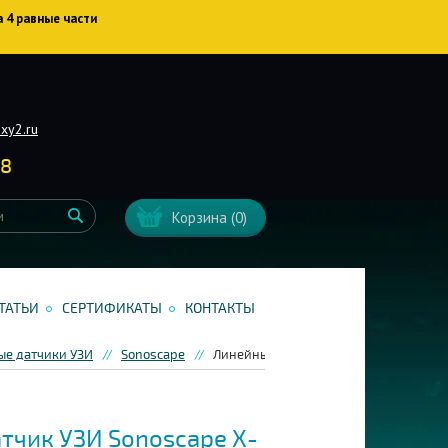
а 4 равные части
xy2.ru
38
Корзина
(0)
ТАТЬИ
СЕРТИФИКАТЫ
КОНТАКТЫ
ые датчики УЗИ
Sonoscape
Линейный датчик УЗИ Sonoscape X-L7
тчик УЗИ Sonoscape X-