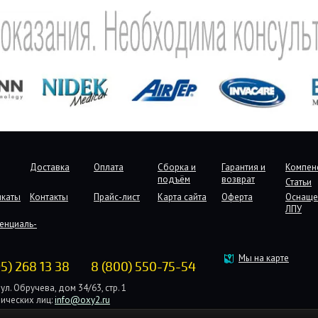
Доставка
Оплата
Сборка и
Гарантия и
Компен
подъём
возврат
Статьи
икаты
Контакты
Прайс-лист
Карта сайта
Оферта
Оснаще
ЛПУ
енциаль-
Мы на карте
95) 268 13 38
8 (800) 550-75-54
ул. Обручева, дом 34/63, стр. 1
ических лиц:
info@oxy2.ru
дических лиц:
b2b@oxy2.ru