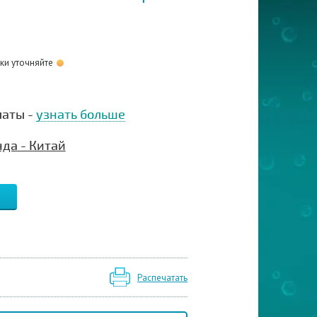
оки уточняйте
латы -
узнать больше
да - Китай
Распечатать