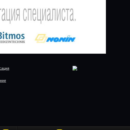
сация
ние