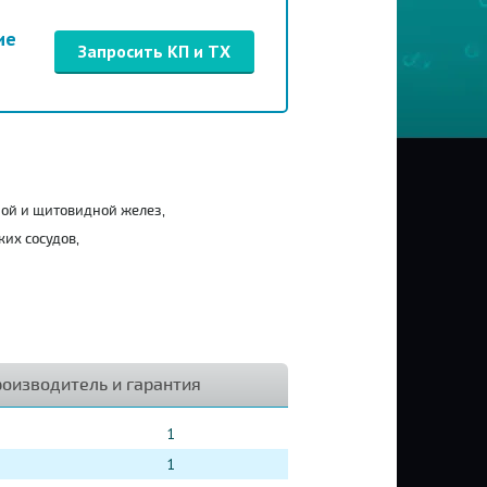
ие
Запросить КП и ТХ
ной и щитовидной желез,
ких сосудов,
оизводитель и гарантия
1
1