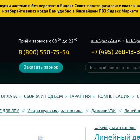
упки частями и без переплат в Яндекс Сплит: просто разделите платеж н
и забирайте заказ когда Вам удобно в ближайшем ПВЗ Яндекс Маркета
info@oxy2.ru
или
b2b@o
00
00
Приём звонков с 08
до 22
+
7
(
495
)
268-13-
8 (800) 550-75-54
Заказать звонок
ОПЛАТА
СБОРКА И ПОДЪЁМ
ГАРАНТИЯ
КОМПЕНСАЦИЯ
С
 ДЛЯ ЛПУ
Ультразвуковая диагностика
Датчики УЗИ
Линейн
← Вернуться в каталог
Линейный да