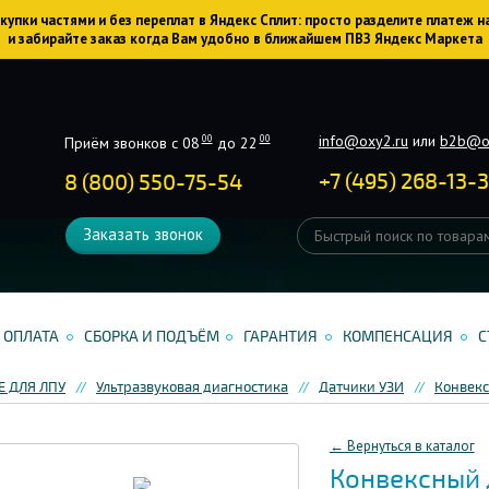
упки частями и без переплат в Яндекс Сплит: просто разделите платеж н
и забирайте заказ когда Вам удобно в ближайшем ПВЗ Яндекс Маркета
info@oxy2.ru
или
b2b@o
00
00
Приём звонков с 08
до 22
+
7
(
495
)
268-13-
8 (800) 550-75-54
Заказать звонок
ОПЛАТА
СБОРКА И ПОДЪЁМ
ГАРАНТИЯ
КОМПЕНСАЦИЯ
С
 ДЛЯ ЛПУ
Ультразвуковая диагностика
Датчики УЗИ
Конвекс
← Вернуться в каталог
Конвексный 