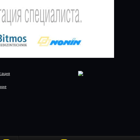
сация
ние