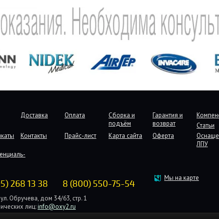
Доставка
Оплата
Сборка и
Гарантия и
Компен
подъём
возврат
Статьи
икаты
Контакты
Прайс-лист
Карта сайта
Оферта
Оснаще
ЛПУ
енциаль-
Мы на карте
95) 268 13 38
8 (800) 550-75-54
ул. Обручева, дом 34/63, стр. 1
ических лиц:
info@oxy2.ru
дических лиц:
b2b@oxy2.ru