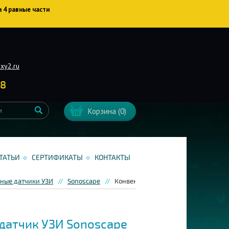
а 4 равные части
xy2.ru
38
Корзина
(0)
ТАТЬИ
СЕРТИФИКАТЫ
КОНТАКТЫ
ные датчики УЗИ
Sonoscape
Конвексный датчик УЗИ Sonoscape 
датчик УЗИ Sonoscape