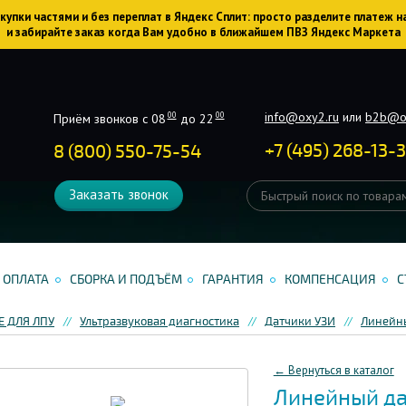
упки частями и без переплат в Яндекс Сплит: просто разделите платеж н
и забирайте заказ когда Вам удобно в ближайшем ПВЗ Яндекс Маркета
info@oxy2.ru
или
b2b@o
00
00
Приём звонков с 08
до 22
+
7
(
495
)
268-13-
8 (800) 550-75-54
Заказать звонок
ОПЛАТА
СБОРКА И ПОДЪЁМ
ГАРАНТИЯ
КОМПЕНСАЦИЯ
С
 ДЛЯ ЛПУ
Ультразвуковая диагностика
Датчики УЗИ
Линейн
← Вернуться в каталог
Линейный да