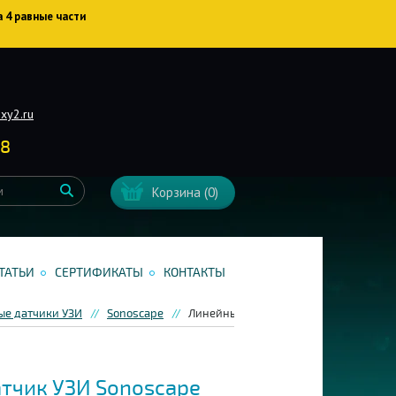
а 4 равные части
xy2.ru
38
Корзина
(0)
ТАТЬИ
СЕРТИФИКАТЫ
КОНТАКТЫ
ые датчики УЗИ
Sonoscape
Линейный датчик УЗИ Sonoscape L745
тчик УЗИ Sonoscape