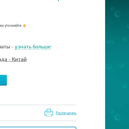
оки уточняйте
латы -
узнать больше
да - Китай
Распечатать