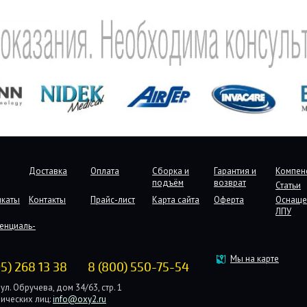
Доставка
Оплата
Сборка и
Гарантия и
Компен
подъём
возврат
Статьи
икаты
Контакты
Прайс-лист
Карта сайта
Оферта
Оснаще
ЛПУ
енциаль-
Мы на карте
95) 268 13 38
8 (800) 550-75-54
ул. Обручева, дом 34/63, стр. 1
ических лиц:
info@oxy2.ru