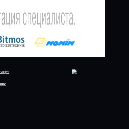
сация
ние