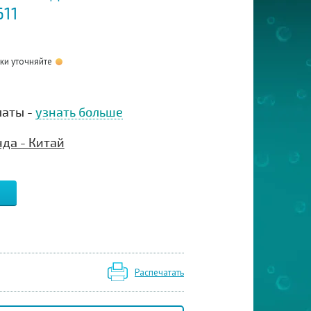
611
оки уточняйте
латы -
узнать больше
да - Китай
Распечатать