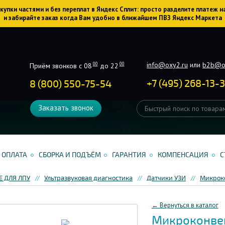
упки частями и без переплат в Яндекс Сплит: просто разделите платеж н
и забирайте заказ когда Вам удобно в ближайшем ПВЗ Яндекс Маркета
info@oxy2.ru
или
b2b@o
00
00
Приём звонков с 08
до 22
+
7
(
495
)
268-13-
8 (800) 550-75-54
Заказать звонок
ОПЛАТА
СБОРКА И ПОДЪЁМ
ГАРАНТИЯ
КОМПЕНСАЦИЯ
С
 ДЛЯ ЛПУ
Ультразвуковая диагностика
Датчики УЗИ
Микрок
← Вернуться в каталог
Микроконве