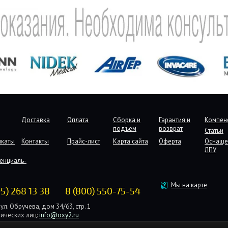
Доставка
Оплата
Сборка и
Гарантия и
Компен
подъём
возврат
Статьи
икаты
Контакты
Прайс-лист
Карта сайта
Оферта
Оснаще
ЛПУ
енциаль-
Мы на карте
95) 268 13 38
8 (800) 550-75-54
ул. Обручева, дом 34/63, стр. 1
ических лиц:
info@oxy2.ru
дических лиц:
b2b@oxy2.ru