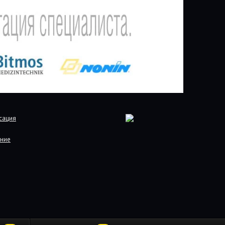
сация
ние