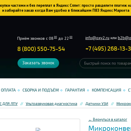
упки частями и без переплат в Яндекс Сплит: просто разделите платеж н
и забирайте заказ когда Вам удобно в ближайшем ПВЗ Яндекс Маркета
info@oxy2.ru
или
b2b@o
00
00
Приём звонков с 08
до 22
+
7
(
495
)
268-13-
8 (800) 550-75-54
Заказать звонок
ОПЛАТА
СБОРКА И ПОДЪЁМ
ГАРАНТИЯ
КОМПЕНСАЦИЯ
С
 ДЛЯ ЛПУ
Ультразвуковая диагностика
Датчики УЗИ
Микрок
← Вернуться в каталог
Микроконве