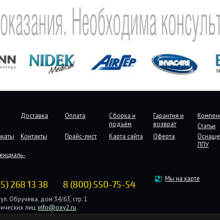
Доставка
Оплата
Сборка и
Гарантия и
Компен
подъём
возврат
Статьи
икаты
Контакты
Прайс-лист
Карта сайта
Оферта
Оснаще
ЛПУ
енциаль-
Мы на карте
95) 268 13 38
8 (800) 550-75-54
ул. Обручева, дом 34/63, стр. 1
ических лиц:
info@oxy2.ru
дических лиц:
b2b@oxy2.ru