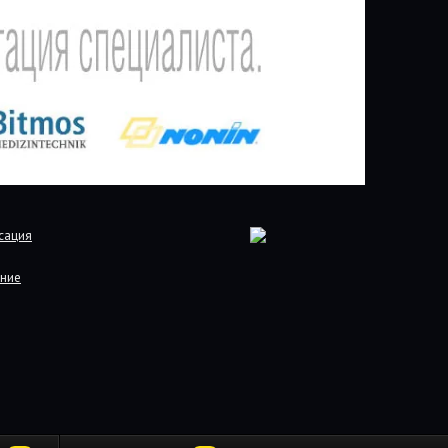
сация
ние