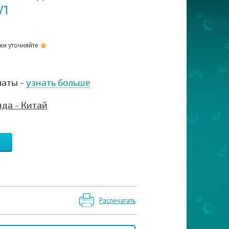
V1
оки уточняйте
латы -
узнать больше
да - Китай
Распечатать