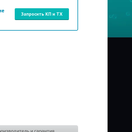
ие
Запросить КП и ТХ
оизводитель и гарантия