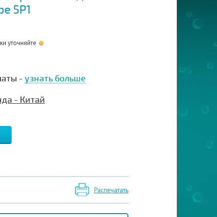
pe 5P1
оки уточняйте
латы -
узнать больше
да - Китай
Распечатать