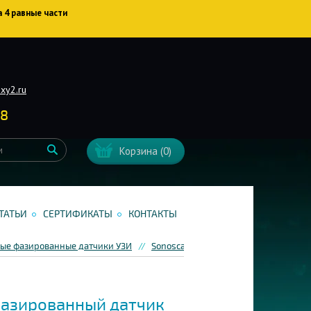
а 4 равные части
xy2.ru
38
Корзина
(0)
ТАТЬИ
СЕРТИФИКАТЫ
КОНТАКТЫ
ые фазированные датчики УЗИ
Sonoscape
Секторный фазированн
азированный датчик