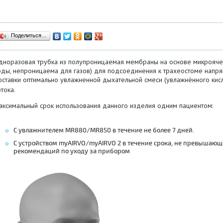
Поделиться…
дноразовая трубка из полупроницаемая мембраны на основе микроячеи
оды, непроницаема для газов) для подсоединения к трахеостоме напр
оставки оптимально увлажненной дыхательной смеси (увлажнённого ки
тока.
аксимальный срок использования данного изделия одним пациентом:
С увлажнителем MR880/MR850 в течение не более 7 дней.
С устройством myAIRVO/myAIRVO 2 в течение срока, не превышающе
рекомендаций по уходу за прибором