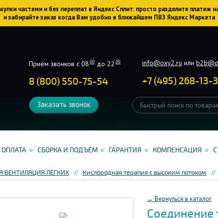
упки частями и без переплат в Яндекс Сплит: просто разделите платеж н
и забирайте заказ когда Вам удобно в ближайшем ПВЗ Яндекс Маркета
info@oxy2.ru
или
b2b@o
00
00
Приём звонков с 08
до 22
+
7
(
495
)
268-13-
8 (800) 550-75-54
Заказать звонок
ОПЛАТА
СБОРКА И ПОДЪЁМ
ГАРАНТИЯ
КОМПЕНСАЦИЯ
С
Я ВЕНТИЛЯЦИЯ ЛЁГКИХ
Кислородная терапия с высоким потоком
← Вернуться в каталог
Соединение 