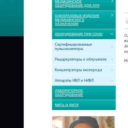
МЕДИЦИНСКОЕ
ОБОРУДОВАНИЕ ДЛЯ ЛПУ
ОДНОРАЗОВЫЕ ИЗДЕЛИЯ
МЕДИЦИНСКОГО
НАЗНАЧЕНИЯ
ОБОРУДОВАНИЕ ПРИ COVID
О
в
Сертифицированные
д
пульсоксиметры
по
Рециркуляторы и облучатели
М
Концентраторы кислорода
Аппараты ИВЛ и НИВЛ
ЛАБОРАТОРНОЕ
ОБОРУДОВАНИЕ
МАТЬ И ДИТЯ