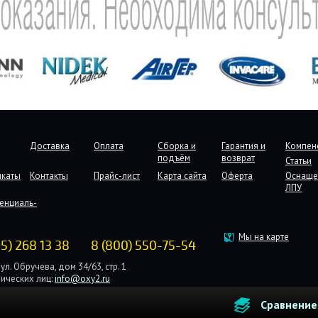
Доставка
Оплата
Сборка и
Гарантия и
Компен
подъём
возврат
Статьи
икаты
Контакты
Прайс-лист
Карта сайта
Оферта
Оснаще
ЛПУ
енциаль-
Мы на карте
95) 268 13 38
8 (800) 550-75-54
ул. Обручева, дом 34/63, стр. 1
ических лиц:
info@oxy2.ru
дических лиц:
b2b@oxy2.ru
Сравнение