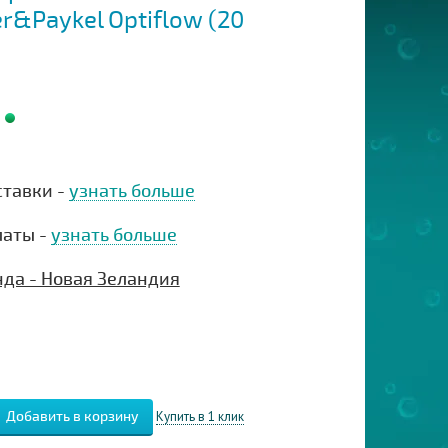
r&Paykel Optiflow (20
ставки -
узнать больше
латы -
узнать больше
нда - Новая Зеландия
Купить в 1 клик