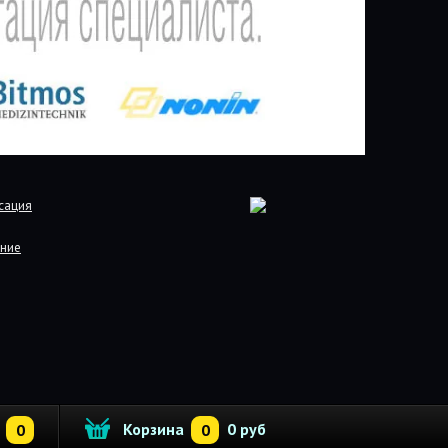
сация
ние
Корзина
0 руб
0
0