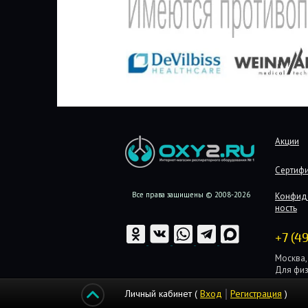
Акции
Сертиф
Все права защищены © 2008-2026
Конфид
ность
+7 (4
Москва, 
Для физ
Для юри
Личный кабинет (
Вход
Регистрация
)