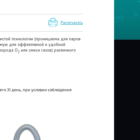
Распечатать
стой технологии (проницаема для паров
ямую для эффективной и удобной
слорода O
или смеси газов) различного
2
го 31 день, при условии соблюдения