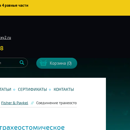
а 4 равные части
xy2.ru
38
Корзина
(0)
ТАТЬИ
СЕРТИФИКАТЫ
КОНТАКТЫ
Fisher & Paykel
Соединение трахеостомическое прямое Fisher&Payke
трахеостомическое