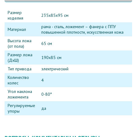
Размер
235х85х95 см
изделия
рама - сталь, ложемент – фанера с ППУ
Материал
повышенной плотности, искусственная кожа
Высота ложа
65 см
(от пола)
Размер ложа
190х85 см
(ДхШ)
Тип привода
электрический
Количество
4
колес
Угол наклона
0-80°
ложемента
Регулируемые
да
упоры