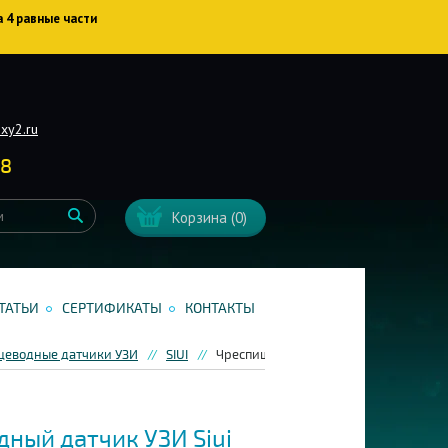
а 4 равные части
xy2.ru
38
Корзина
(0)
ТАТЬИ
СЕРТИФИКАТЫ
КОНТАКТЫ
щеводные датчики УЗИ
SIUI
Чреспищеводный датчик УЗИ Siui TEE
ный датчик УЗИ Siui