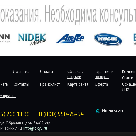
Доставка
Оплата
Сборка и
Гарантия и
Компен
подъём
возврат
Статьи
икаты
Контакты
Прайс-лист
Карта сайта
Оферта
Оснаще
ЛПУ
енциаль-
Мы на карте
95) 268 13 38
8 (800) 550-75-54
ул. Обручева, дом 34/63, стр. 1
ических лиц:
info@oxy2.ru
дических лиц:
b2b@oxy2.ru