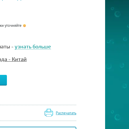
оки уточняйте
латы -
узнать больше
да - Китай
Распечатать