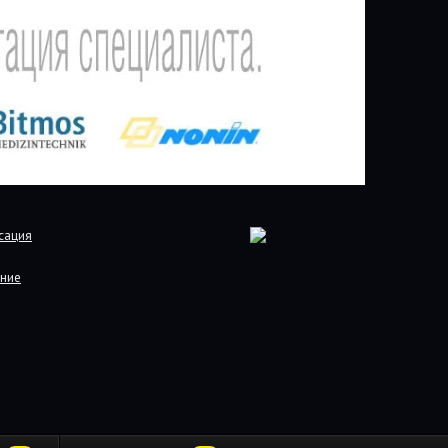
сация
ние