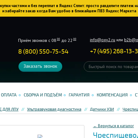
упки частями и без переплат в Яндекс Сплит: просто разделите платеж н
и забирайте заказ когда Вам удобно в ближайшем ПВЗ Яндекс Маркета
info@oxy2.ru
или
b2b@o
00
00
Приём звонков с 08
до 22
+
7
(
495
)
268-13-
8 (800) 550-75-54
Заказать звонок
ОПЛАТА
СБОРКА И ПОДЪЁМ
ГАРАНТИЯ
КОМПЕНСАЦИЯ
С
 ДЛЯ ЛПУ
Ультразвуковая диагностика
Датчики УЗИ
Чреспи
← Вернуться в каталог
Чреспищевод