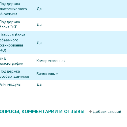
Поддержка
анатомического
Да
М-режима
Поддержка
Да
блока ЭКГ
Наличие блока
объемного
Да
сканирования
(4D)
Вид
Компрессионная
эластографии
Поддержка
Биплановые
особых датчиков
WiFi модуль
Да
ОПРОСЫ, КОММЕНТАРИИ И ОТЗЫВЫ
Добавить новый