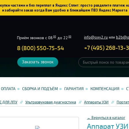
упки частями и без переплат в Яндекс Сплит: просто разделите платеж н
и забирайте заказ когда Вам удобно в ближайшем ПВЗ Яндекс Маркета
info@oxy2.ru
или
b2b@o
00
00
Приём звонков с 08
до 22
+
7
(
495
)
268-13-
8 (800) 550-75-54
Заказать звонок
ОПЛАТА
СБОРКА И ПОДЪЁМ
ГАРАНТИЯ
КОМПЕНСАЦИЯ
С
 ДЛЯ ЛПУ
Ультразвуковая диагностика
Аппараты УЗИ
Портат
← Вернуться в каталог
Аппарат УЗИ 