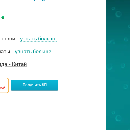
ставки -
узнать больше
латы -
узнать больше
да - Китай
Получить КП
руб