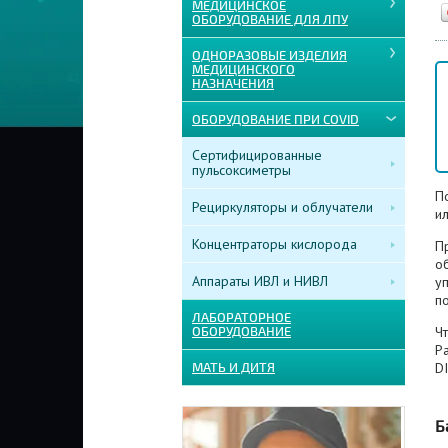
МЕДИЦИНСКОЕ
ОБОРУДОВАНИЕ ДЛЯ ЛПУ
ОДНОРАЗОВЫЕ ИЗДЕЛИЯ
МЕДИЦИНСКОГО
НАЗНАЧЕНИЯ
ОБОРУДОВАНИЕ ПРИ COVID
Сертифицированные
пульсоксиметры
П
Рециркуляторы и облучатели
и
Концентраторы кислорода
П
об
Аппараты ИВЛ и НИВЛ
у
по
ЛАБОРАТОРНОЕ
Ч
ОБОРУДОВАНИЕ
Pa
D
МАТЬ И ДИТЯ
Б