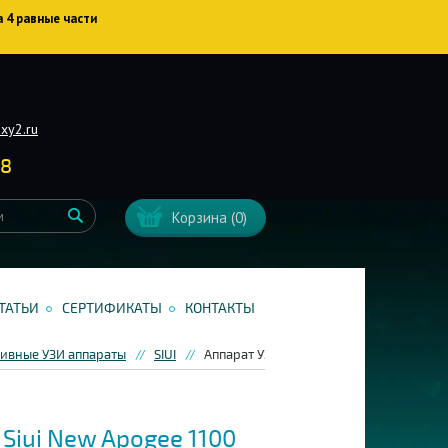
а 4 равные части
xy2.ru
38
Корзина
(0)
ТАТЬИ
СЕРТИФИКАТЫ
КОНТАКТЫ
ивные УЗИ аппараты
SIUI
Аппарат УЗИ Siui New Apogee 1100
Siui New Apogee 1100