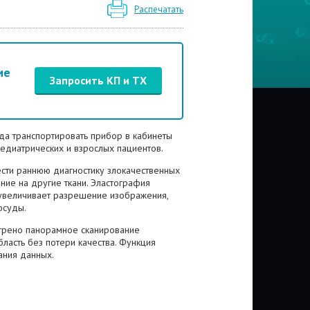
Распечатать
ие
Запросить КП и ТХ
да транспортировать прибор в кабинеты
едиатрических и взрослых пациентов.
сти раннюю диагностику злокачественных
ние на другие ткани. Эластография
 увеличивает разрешение изображения,
осуды.
трено панорамное сканирование
ласть без потери качества. Функция
ания данных.