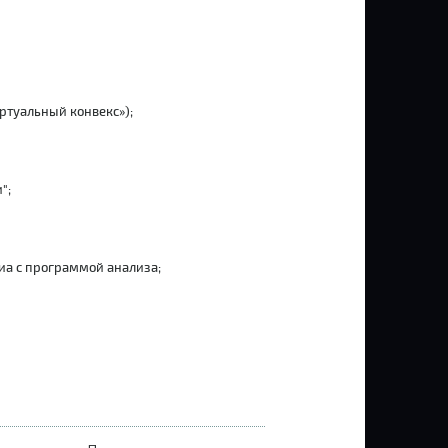
ртуальный конвекс»);
";
иа с программой анализа;