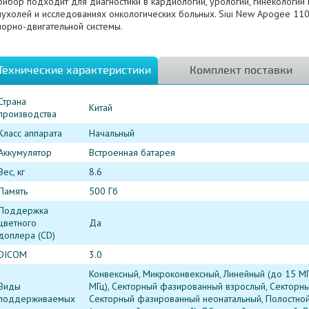
ибор подходит для диагностики в кардиологии, урологии, гинекологии
пухолей и исследованиях онкологических больных. Siui New Apogee 11
порно-двигательной системы.
Технические характеристики
Комплект поставки
Страна
Китай
производства
Класс аппарата
Начальный
Аккумулятор
Встроенная батарея
Вес, кг
8.6
Память
500 Гб
Поддержка
цветного
Да
доплера (CD)
DICOM
3.0
Конвексный, Микроконвексный, Линейный (до 15 МГ
Виды
МГц), Секторный фазированный взрослый, Секторн
поддерживаемых
Секторный фазированный неонатальный, Полостной