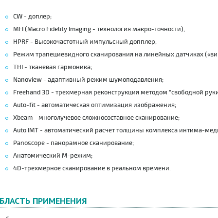
CW - доплер;
MFI (Macro Fidelity Imaging - технология макро-точности),
HPRF - Высокочастотный импульсный допплер,
Режим трапециевидного сканирования на линейных датчиках («ви
THI - тканевая гармоника;
Nanoview - адаптивный режим шумоподавления;
Freehand 3D - трехмерная реконструкция методом "свободной руки
Auto-fit - автоматическая оптимизация изображения;
Xbeam - многолучевое сложносоставное сканирование;
Auto IMT - автоматический расчет толщины комплекса интима-мед
Panoscope - панорамное сканирование;
Анатомический М-режим;
4D-трехмерное сканирование в реальном времени.
БЛАСТЬ ПРИМЕНЕНИЯ