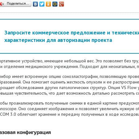
Поделиться…
Запросите коммерческое предложение и техническ
характеристики для авторизации проекта
ортативное устройство, имеющее небольшой вес. Это позволяет без тру
ли отделения медицинского учреждения. Подходит для неонатальных, п
рибор имеет встроенную опцию соноэластографии, позволяющую прове
разований. Она помогает оценить жесткость опухоли и ее распростране
прощает обследования других патологических структур. Опция VS Flow
вышая чувствительность, что дает возможность детально рассмотреть с
тобы проанализировать полученные снимки в единой картине предусмо
noscope. Оно соединяет изображения и позволяет увеличить нужную об
ICOM 3.0 облегчает хранение и передачу полученных в ходе исследов
азовая конфигурация