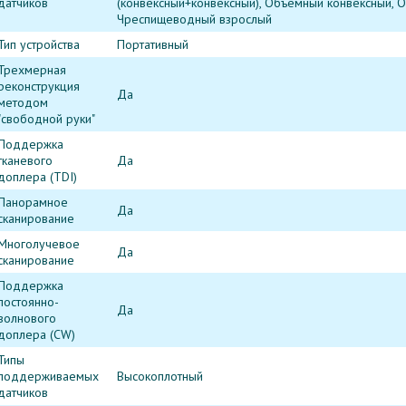
датчиков
(конвексный+конвексный), Объемный конвексный, 
Чреспищеводный взрослый
Тип устройства
Портативный
Трехмерная
реконструкция
Да
методом
"свободной руки"
Поддержка
тканевого
Да
доплера (TDI)
Панорамное
Да
сканирование
Многолучевое
Да
сканирование
Поддержка
постоянно-
Да
волнового
доплера (CW)
Типы
поддерживаемых
Высокоплотный
датчиков