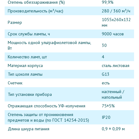
Степень обеззараживания (%)
99,9%
Производительность (м³/час)
280 / 360 м³/ч
1055х260х132
Размер
мм
Срок службы лампы, ч
9000 часов
Мощность одной ультрафиолетовой лампы,
30
Вт
Количество ламп, шт
4
Материал корпуса
сталь листовая
Тип цоколя лампы
G13
Счетчик
есть
настенный /
Тип установки прибора
напольный
Отражающая способность УФ-излучения
75±5%
Степень защиты от проникновения
IP20
предметов и воды (по ГОСТ 14254-2015)
Длина шнура питания
0,9 ± 0,09 м