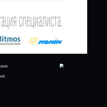
сация
ние