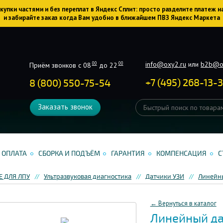
упки частями и без переплат в Яндекс Сплит: просто разделите платеж н
и забирайте заказ когда Вам удобно в ближайшем ПВЗ Яндекс Маркета
info@oxy2.ru
или
b2b@o
00
00
Приём звонков с 08
до 22
+
7
(
495
)
268-13-
8 (800) 550-75-54
Заказать звонок
ОПЛАТА
СБОРКА И ПОДЪЁМ
ГАРАНТИЯ
КОМПЕНСАЦИЯ
С
 ДЛЯ ЛПУ
Ультразвуковая диагностика
Датчики УЗИ
Линейн
← Вернуться в каталог
Линейный дат