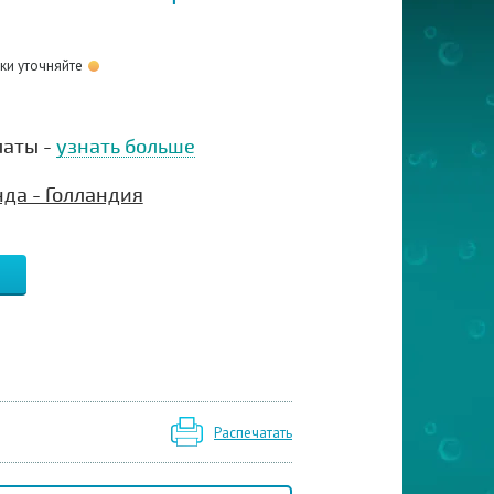
оки уточняйте
латы -
узнать больше
да - Голландия
Распечатать