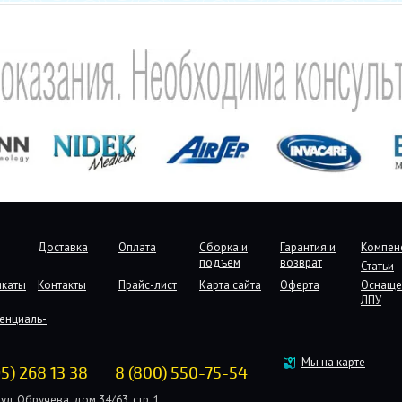
Доставка
Оплата
Сборка и
Гарантия и
Компен
подъём
возврат
Статьи
икаты
Контакты
Прайс-лист
Карта сайта
Оферта
Оснаще
ЛПУ
енциаль-
Мы на карте
95) 268 13 38
8 (800) 550-75-54
ул. Обручева, дом 34/63, стр. 1