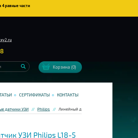
а 4 равные части
xy2.ru
38
Корзина
(0)
ТАТЬИ
СЕРТИФИКАТЫ
КОНТАКТЫ
ые датчики УЗИ
Philips
Линейный датчик УЗИ Philips L18-5
чик УЗИ Philips L18-5