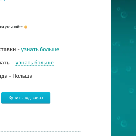
оки уточняйте
ставки -
узнать больше
латы -
узнать больше
нда - Польша