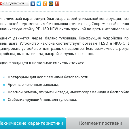
Поделиться…
инамический параподиум, благодаря своей уникальной конструкции, поз
онечностей перемещаться без помощи третьих лиц.
Современный внешни
инамическую стойку PD-180 NEW очень прочной во время использовани
ациент движется через баланс туловища.
Конструкция устройства п
лины шага.
Устройство наклона соответствует ортезам TLSO и HKAFO.
даптировать устройство для разных пациентов.
Есть возможность регу
тройства, высоты жилета, настройки ручных захватов.
ациент защищен в нескольких ключевых точках:
Платформы для ног с ремнями безопасности,
Арочные коленные зажимы,
Поясной ремень, открытый сзади, имеет современную и беспробл
Стабилизирующий пояс для туловища.
Технические характеристики
Комплект поставки