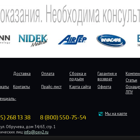
Доставка
Оплата
Сборка и
Гарантия и
Компен
подъём
возврат
Статьи
икаты
Контакты
Прайс-лист
Карта сайта
Оферта
Оснаще
ЛПУ
енциаль-
Мы на карте
95) 268 13 38
8 (800) 550-75-54
ул. Обручева, дом 34/63, стр. 1
ических лиц:
info@oxy2.ru
дических лиц:
b2b@oxy2.ru