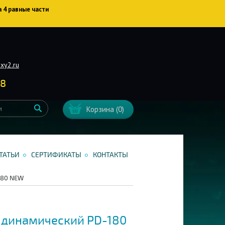
а 4 равные части
xy2.ru
38
Корзина
(0)
ТАТЬИ
СЕРТИФИКАТЫ
КОНТАКТЫ
180 NEW
динамический PD-180