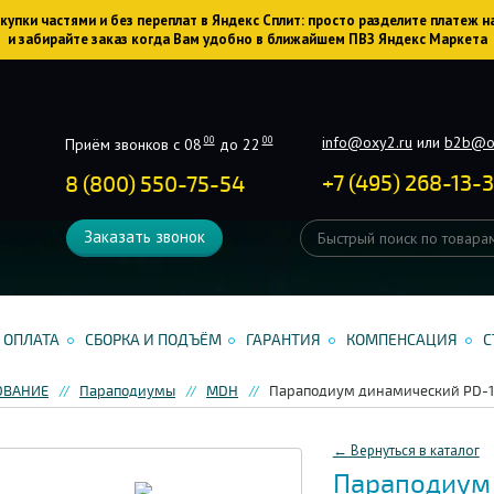
упки частями и без переплат в Яндекс Сплит: просто разделите платеж н
и забирайте заказ когда Вам удобно в ближайшем ПВЗ Яндекс Маркета
info@oxy2.ru
или
b2b@o
00
00
Приём звонков с 08
до 22
+
7
(
495
)
268-13-
8 (800) 550-75-54
Заказать звонок
ОПЛАТА
СБОРКА И ПОДЪЁМ
ГАРАНТИЯ
КОМПЕНСАЦИЯ
С
ОВАНИЕ
Параподиумы
MDH
Параподиум динамический PD-
← Вернуться в каталог
Параподиум 