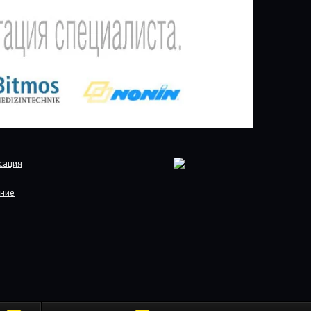
сация
ние