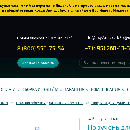
упки частями и без переплат в Яндекс Сплит: просто разделите платеж н
и забирайте заказ когда Вам удобно в ближайшем ПВЗ Яндекс Маркета
info@oxy2.ru
или
b2b@o
00
00
Приём звонков с 08
до 22
+
7
(
495
)
268-13-
8 (800) 550-75-54
Заказать звонок
ОПЛАТА
СБОРКА И ПОДЪЁМ
ГАРАНТИЯ
КОМПЕНСАЦИЯ
С
НЫМИ
Приспособления для ванной комнаты
Поручни для туалета
← Вернуться в каталог
Поручень для