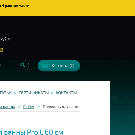
а 4 равные части
xy2.ru
38
Корзина
(0)
ТАТЬИ
СЕРТИФИКАТЫ
КОНТАКТЫ
 и ванны
Ridder
Поручень для ванны Pro L 60 см хром Ridder Assi
 ванны Pro L 60 см