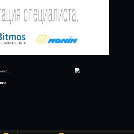
сация
ние