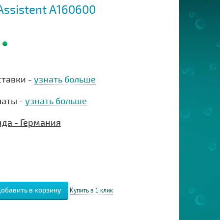
Assistent А160600
ставки -
узнать больше
латы -
узнать больше
нда - Германия
Купить в 1 клик