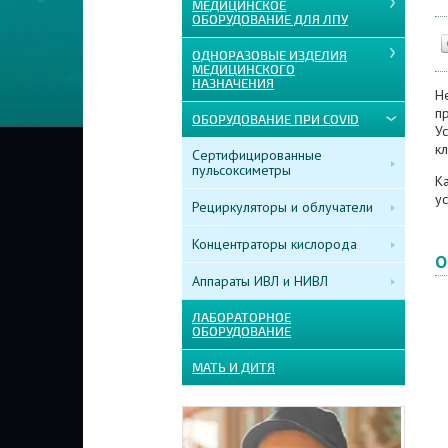
МЕДИЦИНСКОЕ
ОБОРУДОВАНИЕ ДЛЯ ЛПУ
ОДНОРАЗОВЫЕ ИЗДЕЛИЯ
МЕДИЦИНСКОГО
НАЗНАЧЕНИЯ
Не
п
ОБОРУДОВАНИЕ ПРИ COVID
Ус
кл
Сертифицированные
пульсоксиметры
К
ус
Рециркуляторы и облучатели
Концентраторы кислорода
О
Аппараты ИВЛ и НИВЛ
ЛАБОРАТОРНОЕ
ОБОРУДОВАНИЕ
МАТЬ И ДИТЯ