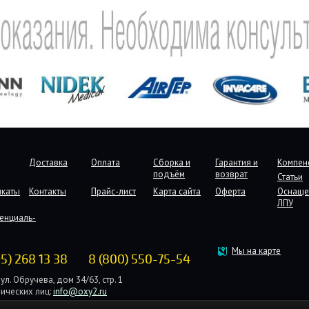
Доставка
Оплата
Сборка и
Гарантия и
Компен
подъём
возврат
Статьи
икаты
Контакты
Прайс-лист
Карта сайта
Оферта
Оснаще
ЛПУ
енциаль-
Мы на карте
95) 268 13 38
8 (800) 550-75-54
ул. Обручева, дом 34/63, стр. 1
ических лиц:
info@oxy2.ru
дических лиц:
b2b@oxy2.ru