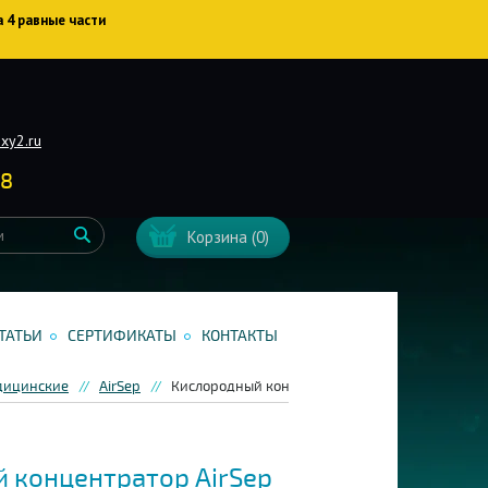
а 4 равные части
xy2.ru
38
Корзина
(0)
ТАТЬИ
СЕРТИФИКАТЫ
КОНТАКТЫ
дицинские
AirSep
Кислородный концентратор AirSep НьюЛайф Дью
 концентратор AirSep