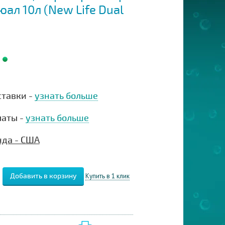
ал 10л (New Life Dual
ставки -
узнать больше
латы -
узнать больше
нда - США
Купить в 1 клик