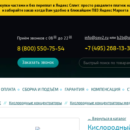
упки частями и без переплат в Яндекс Сплит: просто разделите платеж н
и забирайте заказ когда Вам удобно в ближайшем ПВЗ Яндекс Маркета
info@oxy2.ru
или
b2b@o
00
00
Приём звонков с 08
до 22
+
7
(
495
)
268-13-
8 (800) 550-75-54
Заказать звонок
ОПЛАТА
СБОРКА И ПОДЪЁМ
ГАРАНТИЯ
КОМПЕНСАЦИЯ
С
Е
Кислородные концентраторы
Кислородные концентраторы ме
← Вернуться в каталог
Кислородный