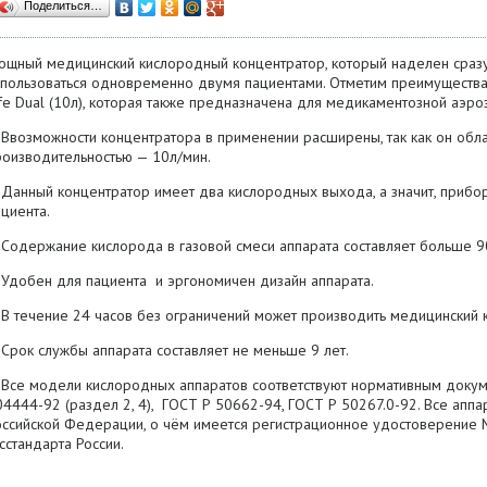
Поделиться…
ощный медицинский кислородный концентратор, который наделен сраз
спользоваться одновременно двумя пациентами. Отметим преимуществ
fe Dual (10л), которая также предназначена для медикаментозной аэро
Ввозможности концентратора в применении расширены, так как он обл
роизводительностью — 10л/мин.
Данный концентратор имеет два кислородных выхода, а значит, прибор
циента.
Содержание кислорода в газовой смеси аппарата составляет больше 9
Удобен для пациента и эргономичен дизайн аппарата.
В течение 24 часов без ограничений может производить медицинский 
Срок службы аппарата составляет не меньше 9 лет.
Все модели кислородных аппаратов соответствуют нормативным докум
4444-92 (раздел 2, 4), ГОСТ Р 50662-94, ГОСТ Р 50267.0-92. Все апп
оссийской Федерации, о чём имеется регистрационное удостоверение М
сстандарта России.