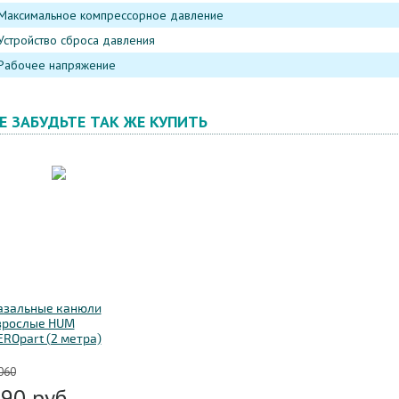
Максимальное компрессорное давление
Устройство сброса давления
Рабочее напряжение
Е ЗАБУДЬТЕ ТАК ЖЕ КУПИТЬ
азальные канюли
зрослые HUM
EROpart (2 метра)
060
290
руб