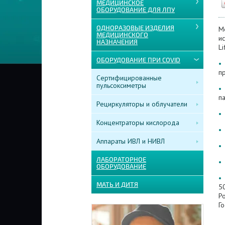
МЕДИЦИНСКОЕ
ОБОРУДОВАНИЕ ДЛЯ ЛПУ
ОДНОРАЗОВЫЕ ИЗДЕЛИЯ
М
МЕДИЦИНСКОГО
и
НАЗНАЧЕНИЯ
Li
ОБОРУДОВАНИЕ ПРИ COVID
•
п
Сертифицированные
пульсоксиметры
•
па
Рециркуляторы и облучатели
•
Концентраторы кислорода
•
Аппараты ИВЛ и НИВЛ
•
ЛАБОРАТОРНОЕ
•
ОБОРУДОВАНИЕ
•
МАТЬ И ДИТЯ
50
Р
Го