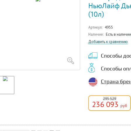
НьюЛайф Дью
(10л)
Артикул:
4955
Наличие:
Есть в наличии
Добавить к сравнению
Способы до
Способы оп
Страна бре
295 529
236 093
руб