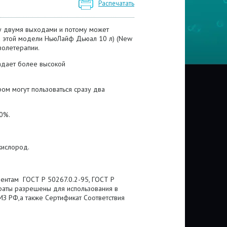
Распечатать
у двумя выходами и потому может
а этой модели НьюЛайф Дьюал 10 л) (New
золетерапии.
адает более высокой
ом могут пользоваться сразу два
0%.
кислород.
ентам ГОСТ Р 50267.0.2-95, ГОСТ Р
араты разрешены для использования в
З РФ,а также Сертификат Соответствия