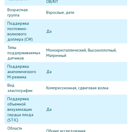
OB/NT
Возрастная
Взрослые, дети
группа
Поддержка
постоянно-
Да
волнового
доплера (CW)
Типы
Монокристаллический, Высокоплотный,
поддерживаемых
Матричный
датчиков
Поддержка
анатомического
Да
М-режима
Вид
Компрессионная, сдвиговая волна
эластографии
Поддержка
объемной
визуализации
Да
сердца плода
(STIC)
Области
Общие исследования