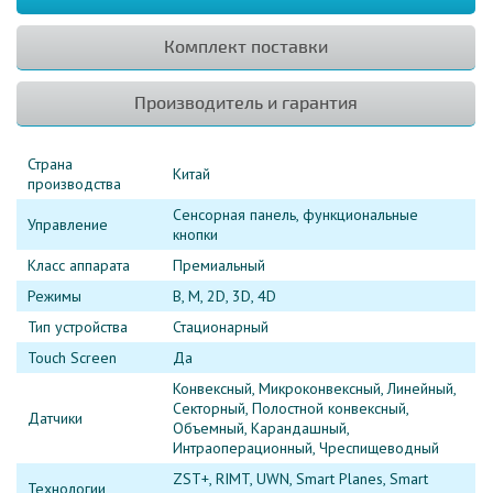
Комплект поставки
Производитель и гарантия
Страна
Китай
производства
Сенсорная панель, функциональные
Управление
кнопки
Класс аппарата
Премиальный
Режимы
B, M, 2D, 3D, 4D
Тип устройства
Стационарный
Touch Screen
Да
Конвексный, Микроконвексный, Линейный,
Секторный, Полостной конвексный,
Датчики
Объемный, Карандашный,
Интраоперационный, Чреспищеводный
ZST+, RIMT, UWN, Smart Planes, Smart
Технологии