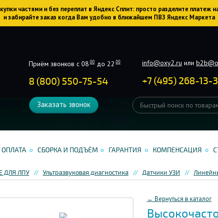
упки частями и без переплат в Яндекс Сплит: просто разделите платеж н
и забирайте заказ когда Вам удобно в ближайшем ПВЗ Яндекс Маркета
info@oxy2.ru
или
b2b@o
00
00
Приём звонков с 08
до 22
+
7
(
495
)
268-13-
8 (800) 550-75-54
Заказать звонок
ОПЛАТА
СБОРКА И ПОДЪЁМ
ГАРАНТИЯ
КОМПЕНСАЦИЯ
С
 ДЛЯ ЛПУ
Ультразвуковая диагностика
Датчики УЗИ
Линейн
← Вернуться в каталог
Высокочасто