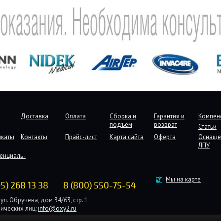
Доставка
Оплата
Сборка и
Гарантия и
Компен
подъём
возврат
Статьи
икаты
Контакты
Прайс-лист
Карта сайта
Оферта
Оснаще
ЛПУ
енциаль-
Мы на карте
95) 268 13 38
8 (800) 550-75-54
ул. Обручева, дом 34/63, стр. 1
ических лиц:
info@oxy2.ru
дических лиц:
b2b@oxy2.ru