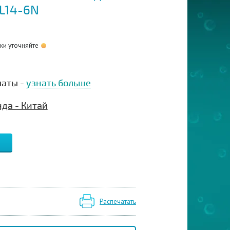
 L14-6N
оки уточняйте
латы -
узнать больше
да - Китай
Распечатать