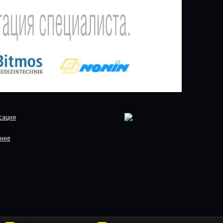
сация
ние