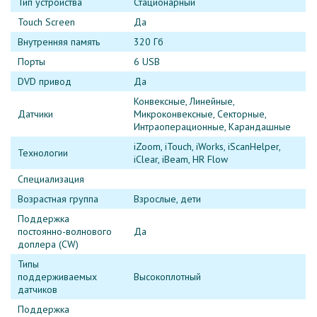
Тип устройства
Стационарный
Touch Screen
Да
Внутренняя память
320 Гб
Порты
6 USB
DVD привод
Да
Конвексные, Линейные,
Датчики
Микроконвексные, Секторные,
Интраоперационные, Карандашные
iZoom, iTouch, iWorks, iScanHelper,
Технологии
iClear, iBeam, HR Flow
Специализация
Возрастная группа
Взрослые, дети
Поддержка
постоянно-волнового
Да
доплера (CW)
Типы
поддерживаемых
Высокоплотный
датчиков
Поддержка