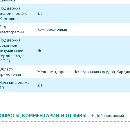
датчиков
Поддержка
анатомического
Да
М-режима
Вид
Компрессионная
эластографии
Поддержка
объемной
визуализации
Нет
сердца плода
(STIC)
Области
Женское здоровье, Исследования сосудов, Кардио
применения
Наличие режима
Да
4D
ОПРОСЫ, КОММЕНТАРИИ И ОТЗЫВЫ
Добавить новый