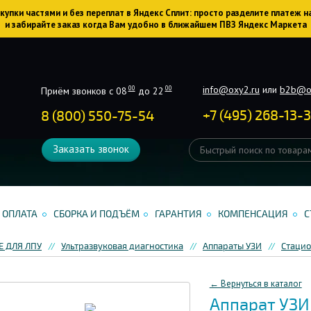
упки частями и без переплат в Яндекс Сплит: просто разделите платеж н
и забирайте заказ когда Вам удобно в ближайшем ПВЗ Яндекс Маркета
info@oxy2.ru
или
b2b@o
00
00
Приём звонков с 08
до 22
+
7
(
495
)
268-13-
8 (800) 550-75-54
Заказать звонок
ОПЛАТА
СБОРКА И ПОДЪЁМ
ГАРАНТИЯ
КОМПЕНСАЦИЯ
С
 ДЛЯ ЛПУ
Ультразвуковая диагностика
Аппараты УЗИ
Стацио
← Вернуться в каталог
Аппарат УЗИ