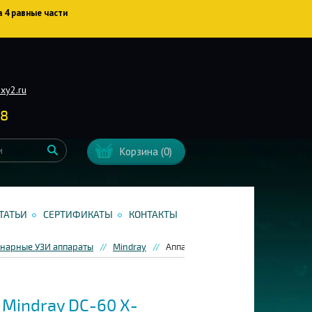
а 4 равные части
xy2.ru
38
Корзина
(0)
ТАТЬИ
СЕРТИФИКАТЫ
КОНТАКТЫ
нарные УЗИ аппараты
Mindray
Аппарат УЗИ Mindray DC-60 X-Insi
 Mindray DC-60 X-