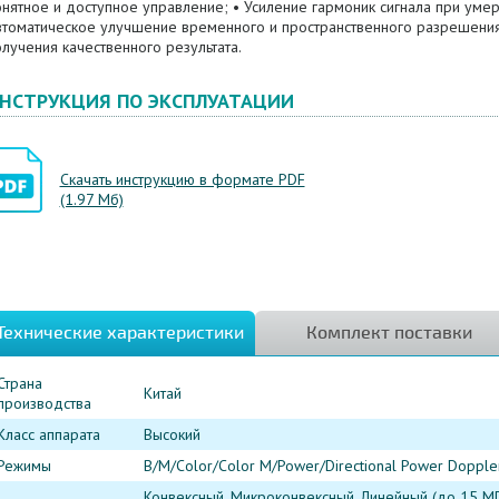
нятное и доступное управление; • Усиление гармоник сигнала при умер
втоматическое улучшение временного и пространственного разрешения
лучения качественного результата.
НСТРУКЦИЯ ПО ЭКСПЛУАТАЦИИ
Скачать инструкцию в формате PDF
(1.97 Мб)
Технические характеристики
Комплект поставки
Страна
Китай
производства
Класс аппарата
Высокий
Режимы
B/M/Color/Color M/Power/Directional Power Dopple
Конвексный, Микроконвексный, Линейный (до 15 МГ