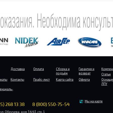
Доставка
Оплата
Сборка и
Гарантия и
Компен
подъём
возврат
Статьи
икаты
Контакты
Прайс-лист
Карта сайта
Оферта
Оснаще
ЛПУ
енциаль-
Мы на карте
95) 268 13 38
8 (800) 550-75-54
ул. Обручева, дом 34/63, стр. 1