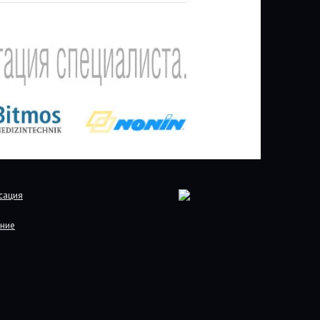
сация
ние