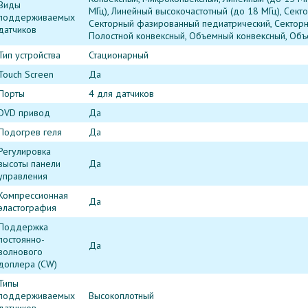
Виды
МГц), Линейный высокочастотный (до 18 МГц), Сек
поддерживаемых
Секторный фазированный педиатрический, Сектор
датчиков
Полостной конвексный, Объемный конвексный, Об
Тип устройства
Стационарный
Touch Screen
Да
Порты
4 для датчиков
DVD привод
Да
Подогрев геля
Да
Регулировка
высоты панели
Да
управления
Компрессионная
Да
эластография
Поддержка
постоянно-
Да
волнового
доплера (CW)
Типы
поддерживаемых
Высокоплотный