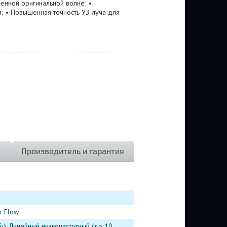
енной оригинальной волне; •
; • Повышенная точность УЗ-луча для
Производитель и гарантия
r Flow
ц), Линейный низкочастотный (до 10