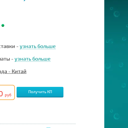
ставки -
узнать больше
латы -
узнать больше
да - Китай
00
Получить КП
руб