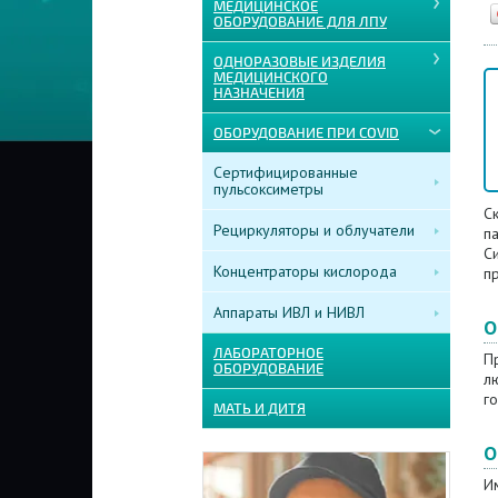
МЕДИЦИНСКОЕ
ОБОРУДОВАНИЕ ДЛЯ ЛПУ
ОДНОРАЗОВЫЕ ИЗДЕЛИЯ
МЕДИЦИНСКОГО
НАЗНАЧЕНИЯ
ОБОРУДОВАНИЕ ПРИ COVID
Сертифицированные
пульсоксиметры
С
Рециркуляторы и облучатели
п
С
Концентраторы кислорода
п
Аппараты ИВЛ и НИВЛ
О
ЛАБОРАТОРНОЕ
Пр
ОБОРУДОВАНИЕ
лю
г
МАТЬ И ДИТЯ
О
И