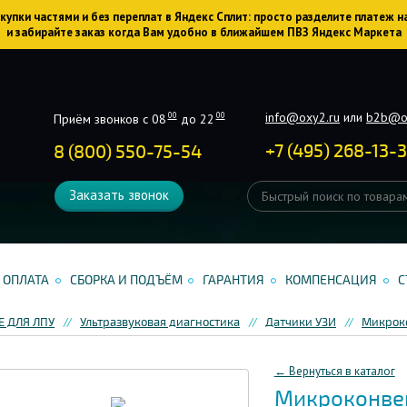
упки частями и без переплат в Яндекс Сплит: просто разделите платеж н
и забирайте заказ когда Вам удобно в ближайшем ПВЗ Яндекс Маркета
info@oxy2.ru
или
b2b@o
00
00
Приём звонков с 08
до 22
+
7
(
495
)
268-13-
8 (800) 550-75-54
Заказать звонок
ОПЛАТА
СБОРКА И ПОДЪЁМ
ГАРАНТИЯ
КОМПЕНСАЦИЯ
С
 ДЛЯ ЛПУ
Ультразвуковая диагностика
Датчики УЗИ
Микрок
← Вернуться в каталог
Микроконве