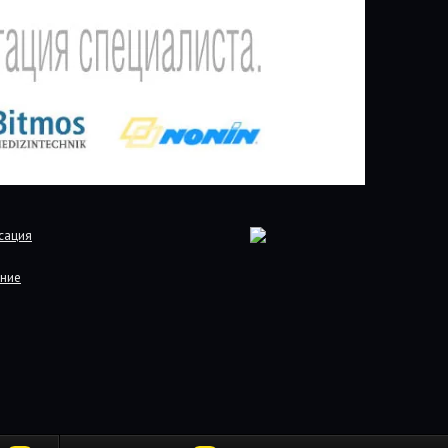
сация
ние