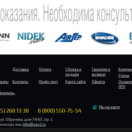
Доставка
Оплата
Сборка и
Гарантия и
Компен
подъём
возврат
Статьи
икаты
Контакты
Прайс-лист
Карта сайта
Оферта
Оснаще
ЛПУ
енциаль-
Мы на карте
95) 268 13 38
8 (800) 550-75-54
ул. Обручева, дом 34/63, стр. 1
ических лиц:
info@oxy2.ru
дических лиц:
b2b@oxy2.ru