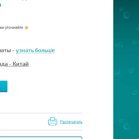
P
оки уточняйте
латы -
узнать больше
да - Китай
Распечатать