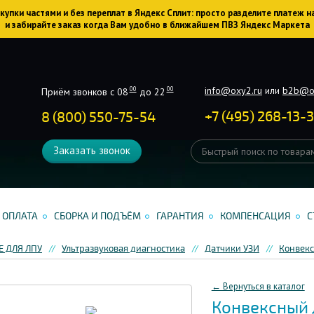
упки частями и без переплат в Яндекс Сплит: просто разделите платеж н
и забирайте заказ когда Вам удобно в ближайшем ПВЗ Яндекс Маркета
info@oxy2.ru
или
b2b@o
00
00
Приём звонков с 08
до 22
+
7
(
495
)
268-13-
8 (800) 550-75-54
Заказать звонок
ОПЛАТА
СБОРКА И ПОДЪЁМ
ГАРАНТИЯ
КОМПЕНСАЦИЯ
С
 ДЛЯ ЛПУ
Ультразвуковая диагностика
Датчики УЗИ
Конвекс
← Вернуться в каталог
Конвексный 