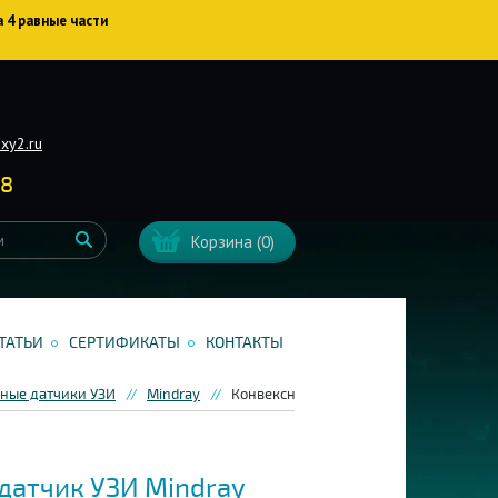
а 4 равные части
xy2.ru
38
Корзина
(0)
ТАТЬИ
СЕРТИФИКАТЫ
КОНТАКТЫ
ные датчики УЗИ
Mindray
Конвексный датчик УЗИ Mindray 3C5s
датчик УЗИ Mindray