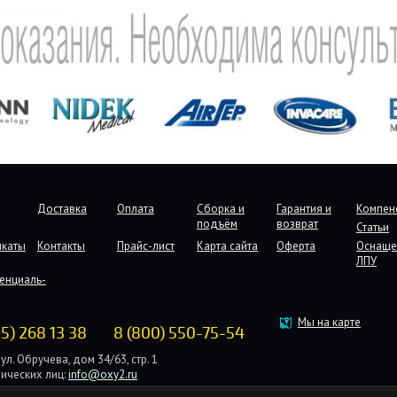
Доставка
Оплата
Сборка и
Гарантия и
Компен
подъём
возврат
Статьи
икаты
Контакты
Прайс-лист
Карта сайта
Оферта
Оснаще
ЛПУ
енциаль-
Мы на карте
95) 268 13 38
8 (800) 550-75-54
ул. Обручева, дом 34/63, стр. 1
ических лиц:
info@oxy2.ru
дических лиц:
b2b@oxy2.ru