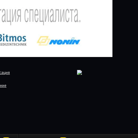
сация
ние