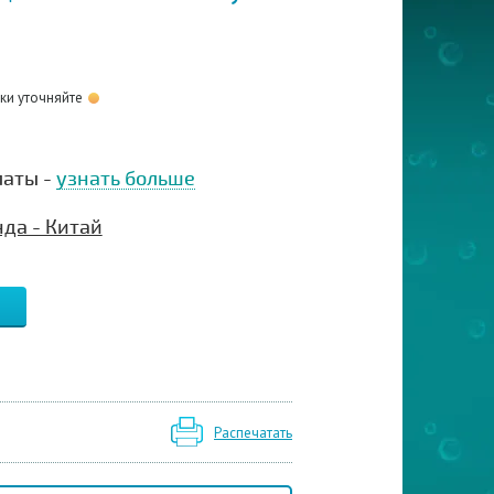
оки уточняйте
латы -
узнать больше
да - Китай
Распечатать