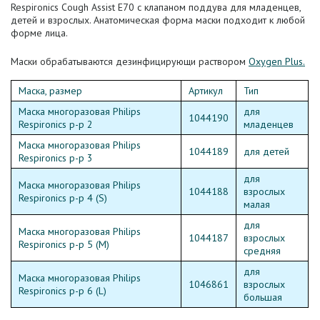
Respironics Cough Assist E70 с клапаном поддува для младенцев,
детей и взрослых.
Анатомическая форма маски подходит к любой
форме лица.
Маски обрабатываются дезинфицирующи раствором
Oxygen Plus.
Маска, размер
Артикул
Тип
Маска многоразовая Philips
для
1044190
Respironics
р-р 2
младенцев
Маска многоразовая Philips
1044189
для детей
Respironics р-р 3
для
Маска многоразовая Philips
1044188
взрослых
Respironics р-р 4 (S)
малая
для
Маска многоразовая Philips
1044187
взрослых
Respironics р-р 5 (M)
средняя
для
Маска многоразовая Philips
1046861
взрослых
Respironics р-р 6 (L)
большая