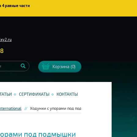
а 4 равные части
xy2.ru
38
Корзина
(0)
ТАТЬИ
СЕРТИФИКАТЫ
КОНТАКТЫ
nternational
Ходунки с упорами под подмышки Valentine 10189
порами под подмышки