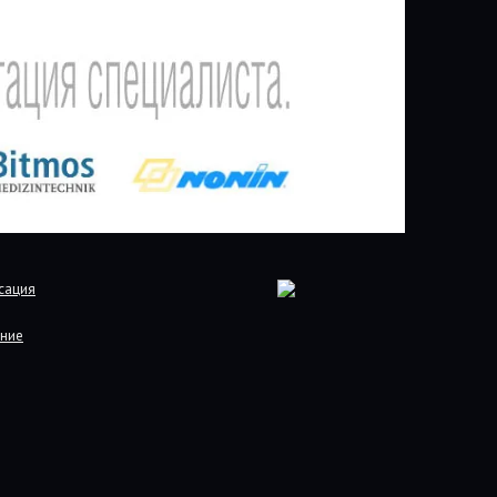
сация
ние