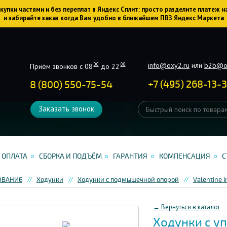
упки частями и без переплат в Яндекс Сплит: просто разделите платеж н
и забирайте заказ когда Вам удобно в ближайшем ПВЗ Яндекс Маркета
info@oxy2.ru
или
b2b@o
00
00
Приём звонков с 08
до 22
+
7
(
495
)
268-13-
8 (800) 550-75-54
Заказать звонок
ОПЛАТА
СБОРКА И ПОДЪЁМ
ГАРАНТИЯ
КОМПЕНСАЦИЯ
С
ОВАНИЕ
Ходунки
Ходунки с подмышечной опорой
Valentine I
← Вернуться в каталог
Ходунки с у