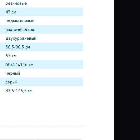
резиновые
47 см
подмышечные
анатомическая
двухуровневый
30,5-90,5 см
55 см
50х14х146 см
черный
серый
42,5-145,5 см