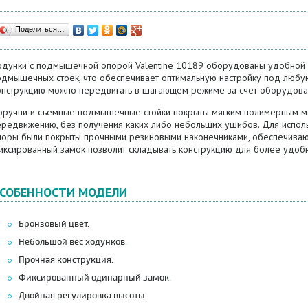
Поделиться…
одунки с подмышечной опорой Valentine 10189 оборудованы удобной р
одмышечных стоек, что обеспечивает оптимальную настройку под любую
онструкцию можно передвигать в шагающем режиме за счет оборудова
оручни и съемные подмышечные стойки покрыты мягким полимерным ма
ередвижению, без получения каких либо небольших ушибов. Для исполь
поры были покрыты прочными резиновыми наконечниками, обеспечивающ
иксированный замок позволит складывать конструкцию для более удобн
СОБЕННОСТИ МОДЕЛИ
Бронзовый цвет.
Небольшой вес ходунков.
Прочная конструкция.
Фиксированный одинарный замок.
Двойная регулировка высоты.