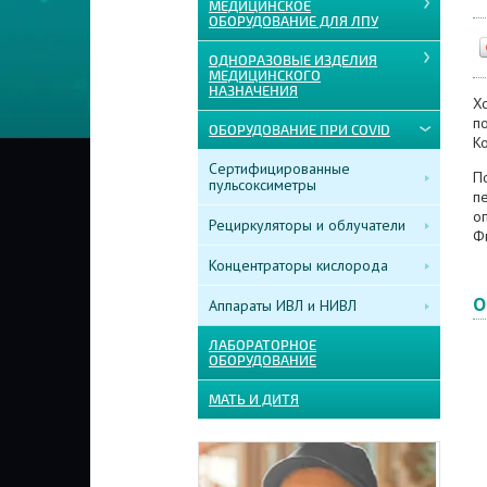
МЕДИЦИНСКОЕ
ОБОРУДОВАНИЕ ДЛЯ ЛПУ
ОДНОРАЗОВЫЕ ИЗДЕЛИЯ
МЕДИЦИНСКОГО
НАЗНАЧЕНИЯ
Х
п
ОБОРУДОВАНИЕ ПРИ COVID
К
Сертифицированные
П
пульсоксиметры
п
о
Рециркуляторы и облучатели
Ф
Концентраторы кислорода
О
Аппараты ИВЛ и НИВЛ
ЛАБОРАТОРНОЕ
ОБОРУДОВАНИЕ
МАТЬ И ДИТЯ