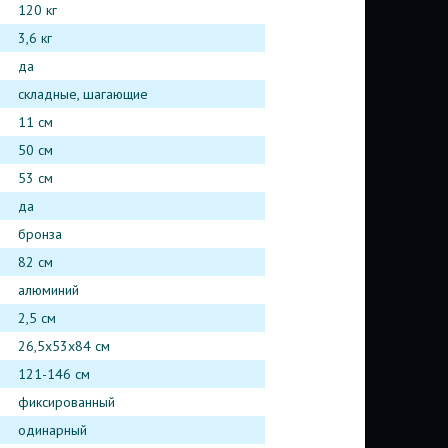
120 кг
3,6 кг
да
складные, шагающие
11 см
50 см
53 см
да
бронза
82 см
алюминий
2,5 см
26,5х53х84 см
121-146 см
фиксированный
одинарный