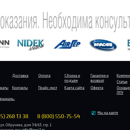
Доставка
Оплата
Сборка и
Гарантия и
Компен
подъём
возврат
Статьи
икаты
Контакты
Прайс-лист
Карта сайта
Оферта
Оснаще
ЛПУ
енциаль-
Мы на карте
95) 268 13 38
8 (800) 550-75-54
ул. Обручева, дом 34/63, стр. 1
ических лиц:
info@oxy2.ru