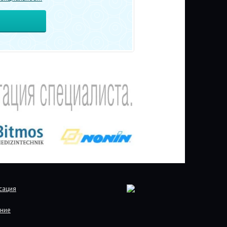
сация
ние