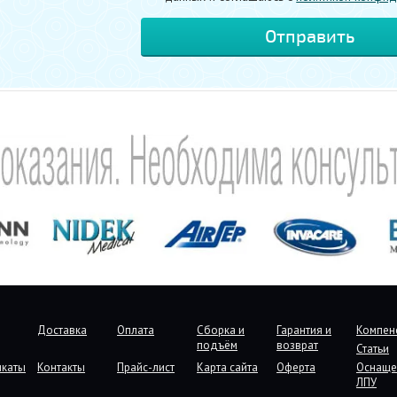
Доставка
Оплата
Сборка и
Гарантия и
Компен
подъём
возврат
Статьи
икаты
Контакты
Прайс-лист
Карта сайта
Оферта
Оснаще
ЛПУ