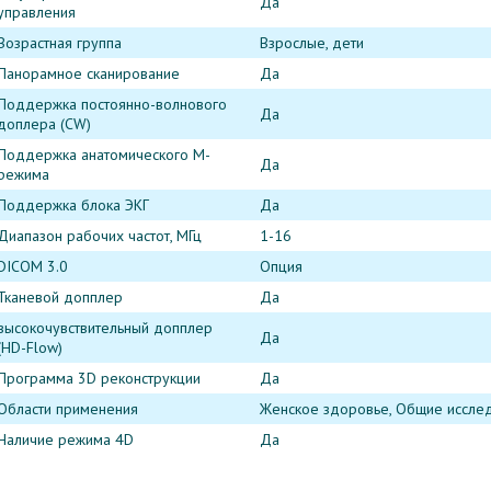
Да
управления
Возрастная группа
Взрослые, дети
Панорамное сканирование
Да
Поддержка постоянно-волнового
Да
доплера (CW)
Поддержка анатомического М-
Да
режима
Поддержка блока ЭКГ
Да
Диапазон рабочих частот, МГц
1-16
DICOM 3.0
Опция
Тканевой допплер
Да
высокочувствительный допплер
Да
(HD-Flow)
Программа 3D реконструкции
Да
Области применения
Женское здоровье, Общие исслед
Наличие режима 4D
Да