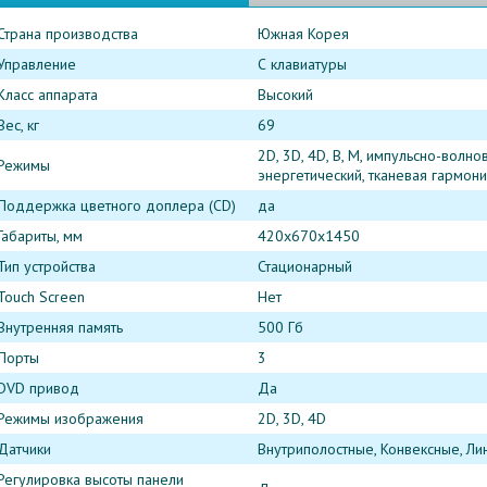
Страна производства
Южная Корея
Управление
С клавиатуры
Класс аппарата
Высокий
Вес, кг
69
2D, 3D, 4D, В, М, импульсно-волно
Режимы
энергетический, тканевая гармони
Поддержка цветного доплера (CD)
да
Габариты, мм
420х670х1450
Тип устройства
Стационарный
Touch Screen
Нет
Внутренняя память
500 Гб
Порты
3
DVD привод
Да
Режимы изображения
2D, 3D, 4D
Датчики
Внутриполостные, Конвексные, Л
Регулировка высоты панели