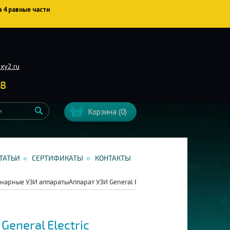
а 4 равные части
xy2.ru
38
Корзина
(0)
ТАТЬИ
СЕРТИФИКАТЫ
КОНТАКТЫ
нарные УЗИ аппараты
Аппарат УЗИ General Electric Voluson P8
General Electric