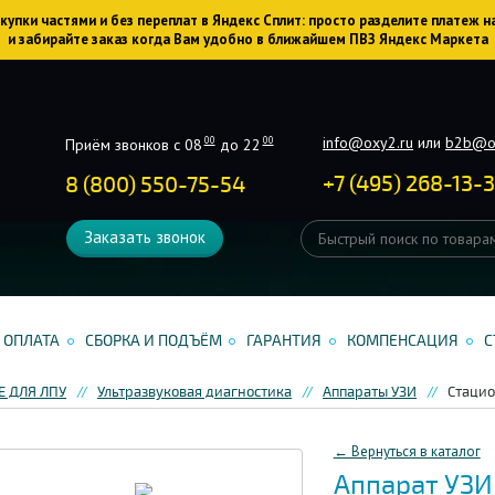
упки частями и без переплат в Яндекс Сплит: просто разделите платеж н
и забирайте заказ когда Вам удобно в ближайшем ПВЗ Яндекс Маркета
info@oxy2.ru
или
b2b@o
00
00
Приём звонков с 08
до 22
+
7
(
495
)
268-13-
8 (800) 550-75-54
Заказать звонок
ОПЛАТА
СБОРКА И ПОДЪЁМ
ГАРАНТИЯ
КОМПЕНСАЦИЯ
С
 ДЛЯ ЛПУ
Ультразвуковая диагностика
Аппараты УЗИ
Стацио
← Вернуться в каталог
Аппарат УЗИ 