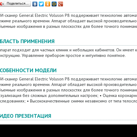
Поделиться…
И-сканер General Electric Voluson P8 поддерживает технологию автом
ежиме реального времени. Аппарат обладает высокой производительно
бъемные изображения в разных плоскостях для более точного пониман
БЛАСТЬ ПРИМЕНЕНИЯ
ппарат подходит для частных клиник и небольших кабинетов. Он имеет
нструкцию. Управление прибором простое и интуитивно понятное.
СОБЕННОСТИ МОДЕЛИ
И-сканер General Electric Voluson P8 поддерживает технологию автом
ежиме реального времени. Аппарат обладает высокой производительно
бъемные изображения в разных плоскостях для более точного понимани
изуализация без сложных дополнительных настроек; • Оценка коронарно
следованиях; • Высококачественные снимки независимо от типа телосл
ИДЕО ПРЕЗЕНТАЦИЯ