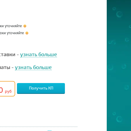
оки уточняйте
оки уточняйте
ставки -
узнать больше
латы -
узнать больше
00
Получить КП
руб