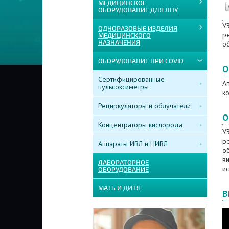
МЕДИЦИНСКОЕ
ОБОРУДОВАНИЕ ДЛЯ ЛПУ
УЗ
ОДНОРАЗОВЫЕ ИЗДЕЛИЯ
р
МЕДИЦИНСКОГО
НАЗНАЧЕНИЯ
о
ОБОРУДОВАНИЕ ПРИ COVID
О
Сертифицированные
А
пульсоксиметры
ко
Рециркуляторы и облучатели
О
Концентраторы кислорода
УЗ
р
Аппараты ИВЛ и НИВЛ
о
в
ЛАБОРАТОРНОЕ
ис
ОБОРУДОВАНИЕ
МАТЬ И ДИТЯ
В