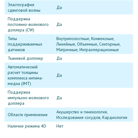
Эластография
Да
сдвиговой волны
Поддержка
постоянно-волнового
Да
доплера (CW)
Типы
Внутриполостные, Конвексные,
поддерживаемых
Линейные, Объемные, Секторные,
датчиков
Матричные, Интраоперационные
Тканевой допплер
Да
Автоматический
расчет толщины
Да
комплекса интима-
медиа (IMT)
Поддержка
импульсно-волнового
Да
доплера
Акушерство и гинекология,
Области применения
Исследования сосудов, Кардиология
Наличие режима 4D
Нет