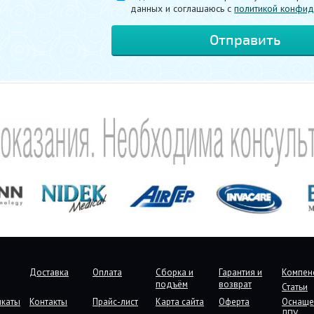
данных и соглашаюсь c
политикой конфид
Доставка
Оплата
Сборка и
Гарантия и
Компен
подъём
возврат
Статьи
икаты
Контакты
Прайс-лист
Карта сайта
Оферта
Оснаще
ЛПУ