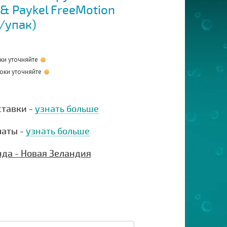
 & Paykel FreeMotion
/упак)
оки уточняйте
оки уточняйте
ставки -
узнать больше
латы -
узнать больше
нда - Новая Зеландия