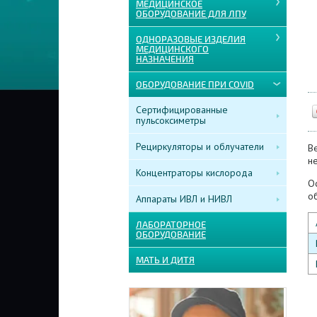
МЕДИЦИНСКОЕ
ОБОРУДОВАНИЕ ДЛЯ ЛПУ
ОДНОРАЗОВЫЕ ИЗДЕЛИЯ
МЕДИЦИНСКОГО
НАЗНАЧЕНИЯ
ОБОРУДОВАНИЕ ПРИ COVID
Сертифицированные
пульсоксиметры
Рециркуляторы и облучатели
В
не
Концентраторы кислорода
О
о
Аппараты ИВЛ и НИВЛ
ЛАБОРАТОРНОЕ
ОБОРУДОВАНИЕ
МАТЬ И ДИТЯ