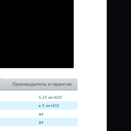
Производитель и гарантия
5-25 см Н2О
≥ 5 см Н2О
да
да