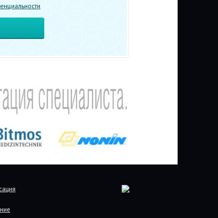
енциальности
сация
ние