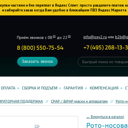
упки частями и без переплат в Яндекс Сплит: просто разделите платеж н
и забирайте заказ когда Вам удобно в ближайшем ПВЗ Яндекс Маркета
info@oxy2.ru
или
b2b@o
00
00
Приём звонков с 08
до 22
+
7
(
495
)
268-13-
8 (800) 550-75-54
Заказать звонок
ОПЛАТА
СБОРКА И ПОДЪЁМ
ГАРАНТИЯ
КОМПЕНСАЦИЯ
С
СПИРАТОРНАЯ ПОДДЕРЖКА
CPAP / BiPAP маски к аппаратам
Рото-н
← Вернуться в каталог
Рото-носова