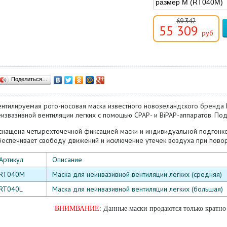
69 342
55 309
руб
Поделиться…
ентилируемая рото-носовая маска известного новозеландского бренда 
извазивной вентиляции легких с помощью CPAP- и BiPAP-аппаратов. Под
снащена четырехточечной фиксацией маски и индивидуальной подгонкой
беспечивает свободу движений и исключение утечек воздуха при повор
Артикул
Описание
RT040M
Маска для неинвазивной вентиляции легких (средняя)
RT040L
Маска для неинвазивной вентиляции легких (большая)
ВНИМВАНИЕ:
Данные маски продаются только кратно 