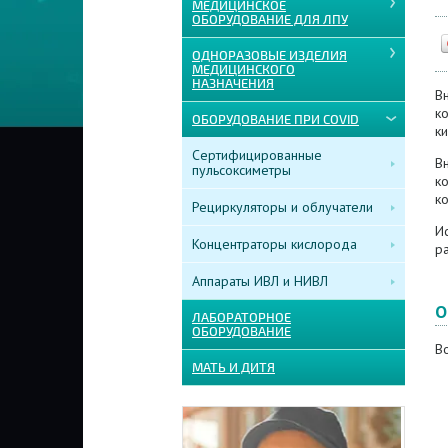
МЕДИЦИНСКОЕ
ОБОРУДОВАНИЕ ДЛЯ ЛПУ
ОДНОРАЗОВЫЕ ИЗДЕЛИЯ
МЕДИЦИНСКОГО
НАЗНАЧЕНИЯ
В
ко
ОБОРУДОВАНИЕ ПРИ COVID
к
Сертифицированные
В
пульсоксиметры
к
ко
Рециркуляторы и облучатели
И
Концентраторы кислорода
ра
Аппараты ИВЛ и НИВЛ
О
ЛАБОРАТОРНОЕ
ОБОРУДОВАНИЕ
В
МАТЬ И ДИТЯ