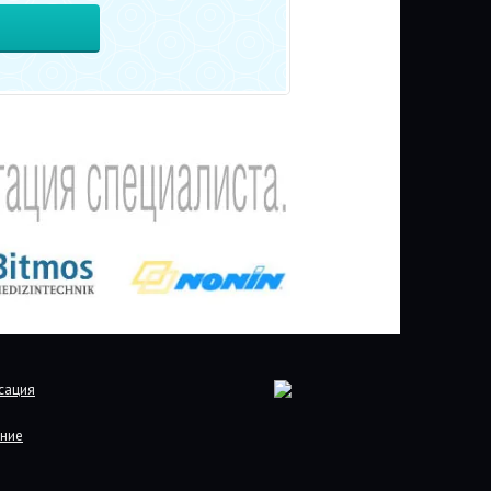
сация
ние