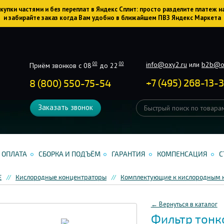
упки частями и без переплат в Яндекс Сплит: просто разделите платеж н
и забирайте заказ когда Вам удобно в ближайшем ПВЗ Яндекс Маркета
info@oxy2.ru
или
b2b@o
00
00
Приём звонков с 08
до 22
+
7
(
495
)
268-13-
8 (800) 550-75-54
Заказать звонок
ОПЛАТА
СБОРКА И ПОДЪЁМ
ГАРАНТИЯ
КОМПЕНСАЦИЯ
С
Е
Кислородные концентраторы
Комплектующие к кислородным 
← Вернуться в каталог
Фильтр тонк