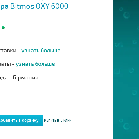
ра Bitmos OXY 6000
ставки -
узнать больше
латы -
узнать больше
нда - Германия
Купить в 1 клик