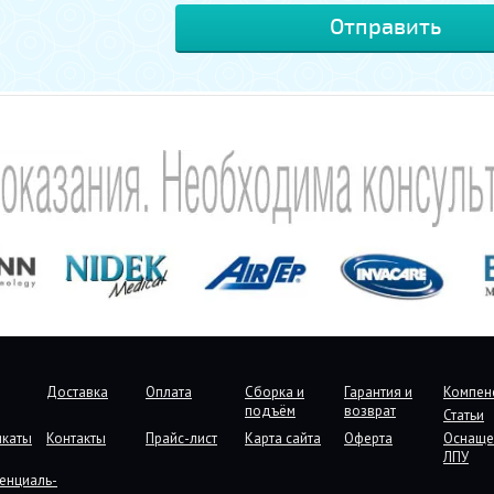
Доставка
Оплата
Сборка и
Гарантия и
Компен
подъём
возврат
Статьи
икаты
Контакты
Прайс-лист
Карта сайта
Оферта
Оснаще
ЛПУ
енциаль-