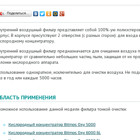
Поделиться…
нутренний воздушный фильтр представляет собой 100%-ую полиэстеров
рпус. В корпусе присутствуют 2 отверстия (с разных сторон): для вход
ислородному концентратору.
нутренний воздушный фильтр предназначается для очищения воздуха 
онцентратор от сравнительно небольших частиц пыли, защищая от их п
лонки кислородного аппарата.
спользование однократное, исключительно для очистки воздуха. Не под
з в год или каждые 5000 часов.
БЛАСТЬ ПРИМЕНЕНИЯ
озможное использование данной модели фильтра тонкой очистки:
Кислородный концентратор Bitmos Oxy 5000
Кислородный концентратор Bitmos Oxy 6000 6L