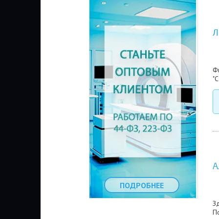
Л
Фи
"С
А
ПОДРОБНЕЕ
Зд
По