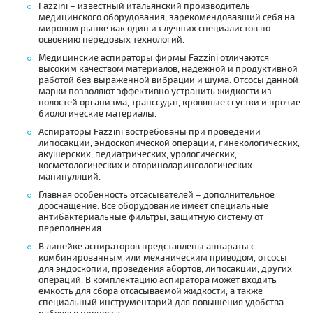
Fazzini – известный итальянский производитель
медицинского оборудования, зарекомендовавший себя на
мировом рынке как один из лучших специалистов по
освоению передовых технологий.
Медицинские аспираторы фирмы Fazzini отличаются
высоким качеством материалов, надежной и продуктивной
работой без выраженной вибрации и шума. Отсосы данной
марки позволяют эффективно устранить жидкости из
полостей организма, транссудат, кровяные сгустки и прочие
биологические материалы.
Аспираторы Fazzini востребованы при проведении
липосакции, эндоскопической операции, гинекологических,
акушерских, педиатрических, урологических,
косметологических и оториноларингологических
манипуляций.
Главная особенность отсасывателей – дополнительное
дооснащение. Всё оборудование имеет специальные
антибактериальные фильтры, защитную систему от
переполнения.
В линейке аспираторов представлены аппараты с
комбинированным или механическим приводом, отсосы
для эндоскопии, проведения абортов, липосакции, других
операций. В комплектацию аспиратора может входить
емкость для сбора отсасываемой жидкости, а также
специальный инструментарий для повышения удобства