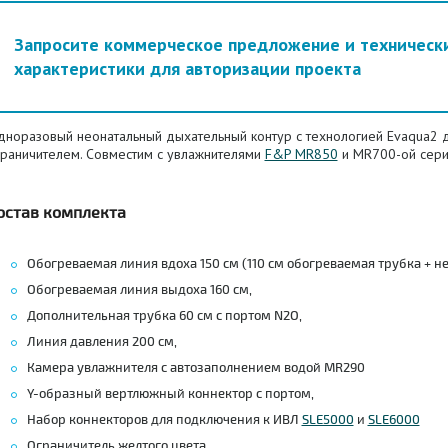
Запросите коммерческое предложение и техническ
характеристики для авторизации проекта
дноразовый неонатальный дыхательный контур с технологией Evaqua2 д
граничителем. Совместим с увлажнителями
F&P MR850
и MR700-ой сери
остав комплекта
Обогреваемая линия вдоха 150 см (110 см обогреваемая трубка + н
Обогреваемая линия выдоха 160 см,
Дополнительная трубка 60 см с портом N2O,
Линия давления 200 см,
Камера увлажнителя с автозаполнением водой MR290
Y-образный вертлюжный коннектор с портом,
Набор коннекторов для подключения к ИВЛ
SLE5000
и
SLE6000
Ограничитель желтого цвета.