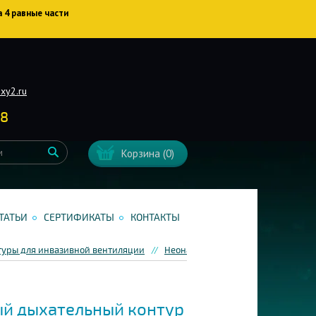
а 4 равные части
xy2.ru
38
Корзина
(0)
ТАТЬИ
СЕРТИФИКАТЫ
КОНТАКТЫ
туры для инвазивной вентиляции
Неонатальные дыхательные конту
й дыхательный контур