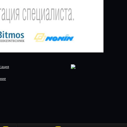
сация
ние