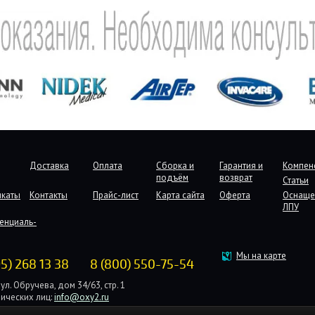
Доставка
Оплата
Сборка и
Гарантия и
Компен
подъём
возврат
Статьи
икаты
Контакты
Прайс-лист
Карта сайта
Оферта
Оснаще
ЛПУ
енциаль-
Мы на карте
95) 268 13 38
8 (800) 550-75-54
ул. Обручева, дом 34/63, стр. 1
ических лиц:
info@oxy2.ru
дических лиц:
b2b@oxy2.ru