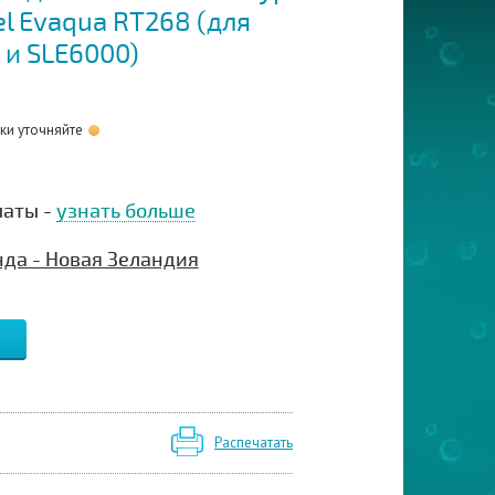
l Evaqua RT268 (для
 и SLE6000)
оки уточняйте
латы -
узнать больше
нда - Новая Зеландия
Распечатать