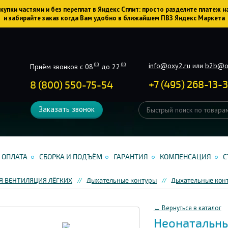
упки частями и без переплат в Яндекс Сплит: просто разделите платеж н
и забирайте заказ когда Вам удобно в ближайшем ПВЗ Яндекс Маркета
info@oxy2.ru
или
b2b@o
00
00
Приём звонков с 08
до 22
+
7
(
495
)
268-13-
8 (800) 550-75-54
Заказать звонок
ОПЛАТА
СБОРКА И ПОДЪЁМ
ГАРАНТИЯ
КОМПЕНСАЦИЯ
С
Я ВЕНТИЛЯЦИЯ ЛЁГКИХ
Дыхательные контуры
Дыхательные кон
← Вернуться в каталог
Неонатальны