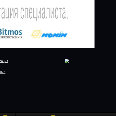
сация
ние