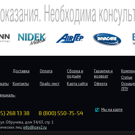
Доставка
Оплата
Сборка и
Гарантия и
Компен
подъём
возврат
Статьи
икаты
Контакты
Прайс-лист
Карта сайта
Оферта
Оснаще
ЛПУ
енциаль-
Мы на карте
95) 268 13 38
8 (800) 550-75-54
ул. Обручева, дом 34/63, стр. 1
ических лиц:
info@oxy2.ru
дических лиц:
b2b@oxy2.ru