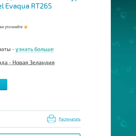
el Evaqua RT265
оки уточняйте
латы -
узнать больше
нда - Новая Зеландия
Распечатать