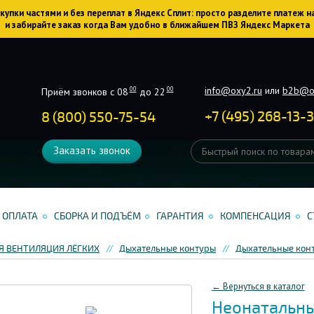
упки частями и без переплат в Яндекс Сплит: просто разделите платеж н
и забирайте заказ когда Вам удобно в ближайшем ПВЗ Яндекс Маркета
info@oxy2.ru
или
b2b@o
00
00
Приём звонков с 08
до 22
+
7
(
495
)
268-13-
8 (800) 550-75-54
Заказать звонок
ОПЛАТА
СБОРКА И ПОДЪЁМ
ГАРАНТИЯ
КОМПЕНСАЦИЯ
С
Я ВЕНТИЛЯЦИЯ ЛЁГКИХ
Дыхательные контуры
Дыхательные кон
← Вернуться в каталог
Неонатальны