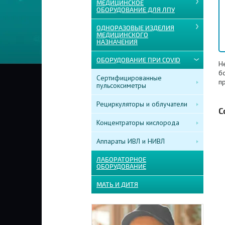
МЕДИЦИНСКОЕ
ОБОРУДОВАНИЕ ДЛЯ ЛПУ
ОДНОРАЗОВЫЕ ИЗДЕЛИЯ
МЕДИЦИНСКОГО
НАЗНАЧЕНИЯ
ОБОРУДОВАНИЕ ПРИ COVID
Н
б
Сертифицированные
п
пульсоксиметры
Рециркуляторы и облучатели
С
Концентраторы кислорода
Аппараты ИВЛ и НИВЛ
ЛАБОРАТОРНОЕ
ОБОРУДОВАНИЕ
МАТЬ И ДИТЯ