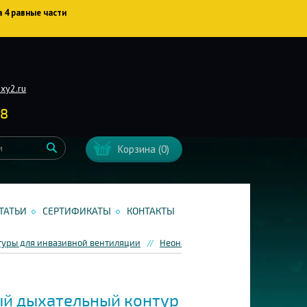
а 4 равные части
xy2.ru
38
Корзина
(0)
ТАТЬИ
СЕРТИФИКАТЫ
КОНТАКТЫ
туры для инвазивной вентиляции
Неонатальные дыхательные конту
й дыхательный контур