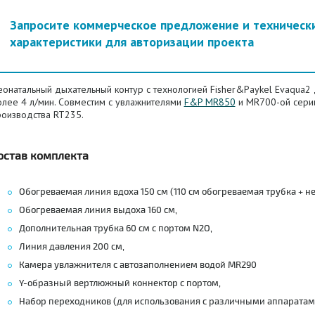
Запросите коммерческое предложение и техническ
характеристики для авторизации проекта
еонатальный дыхательный контур с технологией
Fisher&Paykel
Evaqua2 
олее 4 л/мин. Совместим с увлажнителями
F&P MR850
и MR700-ой сери
роизводства RT235.
остав комплекта
Обогреваемая линия вдоха 150 см (110 см обогреваемая трубка + н
Обогреваемая линия выдоха 160 см,
Дополнительная трубка 60 см с портом N2O,
Линия давления 200 см,
Камера увлажнителя с автозаполнением водой MR290
Y-образный вертлюжный коннектор с портом,
Набор переходников (для использования с различными аппаратам