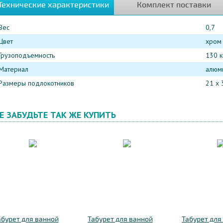
Технические характеристики
Комплект поставки
Вес
0,7
Цвет
хром
Грузоподъемность
130 к
Материал
алюм
Размеры подлокотников
21 x 
Е ЗАБУДЬТЕ ТАК ЖЕ КУПИТЬ
абурет для ванной
Табурет для ванной
Табурет для