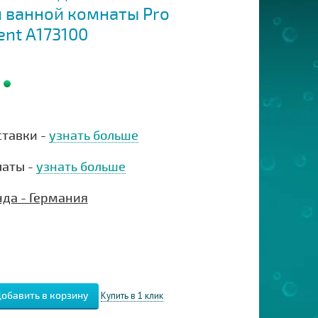
я ванной комнаты Pro
ent А173100
ставки -
узнать больше
латы -
узнать больше
нда - Германия
Купить в 1 клик