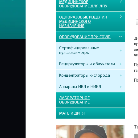
МЕДИЦИНСКОЕ
ОБОРУДОВАНИЕ ДЛЯ ЛПУ
ОДНОРАЗОВЫЕ ИЗДЕЛИЯ
МЕДИЦИНСКОГО
НАЗНАЧЕНИЯ
ОБОРУДОВАНИЕ ПРИ COVID
Д
п
Сертифицированные
лю
пульсоксиметры
ч
Рециркуляторы и облучатели
П
г
Концентраторы кислорода
П
Аппараты ИВЛ и НИВЛ
ЛАБОРАТОРНОЕ
ОБОРУДОВАНИЕ
МАТЬ И ДИТЯ
Та