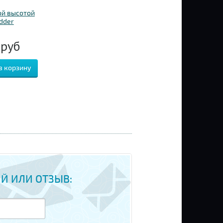
ой высотой
dder
72117
0
руб
Й ИЛИ ОТЗЫВ: