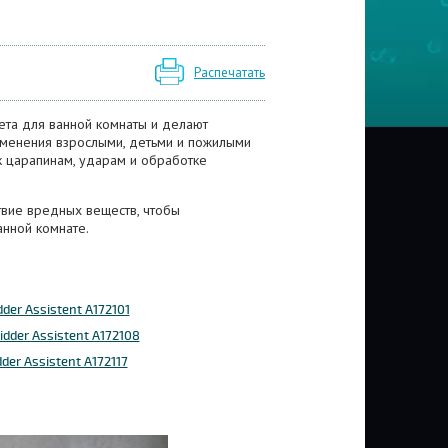
Распечатать
ета для ванной комнаты и делают
менения взрослыми, детьми и пожилыми
к царапинам, ударам и обработке
ствие вредных веществ, чтобы
анной комнате.
er Assistent А172101
dder Assistent А172108
er Assistent А172117