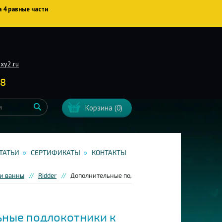
а 4 равные части
xy2.ru
38
Корзина
(0)
ТАТЬИ
СЕРТИФИКАТЫ
КОНТАКТЫ
 и ванны
Ridder
Дополнительные подлокотники к табурету для ван
ные подлокотники к