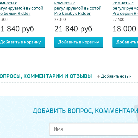
омнаты с
комнаты с
комнаты с
егулируемой высотой
регулируемой высотой
регулируем
ro белый Ridder
Pro бамбук Ridder
Pro серый Ri
sistent А172101
Assistent А172108
Assistent А1
 300
27 300
22 500
21 840
руб
21 840
руб
18 00
ОПРОСЫ, КОММЕНТАРИИ И ОТЗЫВЫ
Добавить новый
ДОБАВИТЬ ВОПРОС, КОММЕНТАРИ