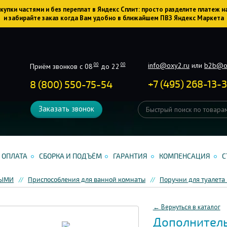
упки частями и без переплат в Яндекс Сплит: просто разделите платеж н
и забирайте заказ когда Вам удобно в ближайшем ПВЗ Яндекс Маркета
info@oxy2.ru
или
b2b@o
00
00
Приём звонков с 08
до 22
+
7
(
495
)
268-13-
8 (800) 550-75-54
Заказать звонок
ОПЛАТА
СБОРКА И ПОДЪЁМ
ГАРАНТИЯ
КОМПЕНСАЦИЯ
С
НЫМИ
Приспособления для ванной комнаты
Поручни для туалета
← Вернуться в каталог
Дополнитель